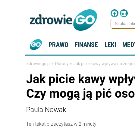
PRAWO
FINANSE
LEKI
MED
»
»
zdrowiego.pl
Porady
Jak picie kawy wpływa na żołądek
Jak picie kawy wpływ
Czy mogą ją pić os
Paula Nowak
Ten tekst przeczytasz w 2 minuty