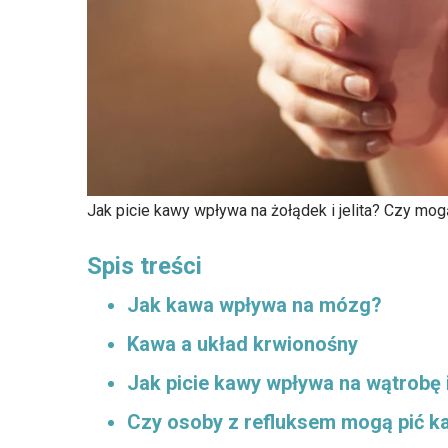
Jak picie kawy wpływa na żołądek i jelita? Czy mog
Spis treści
Jak kawa wpływa na mózg?
Kawa a układ krwionośny
Jak picie kawy wpływa na wątrobę 
Czy osoby z refluksem mogą pić k