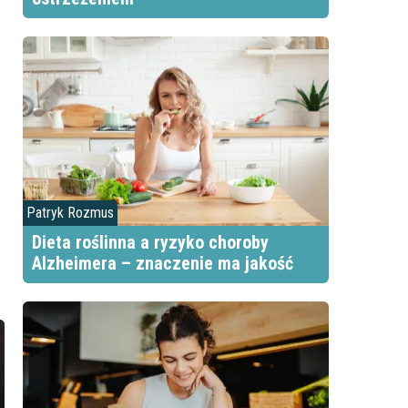
Patryk Rozmus
Dieta roślinna a ryzyko choroby
Alzheimera – znaczenie ma jakość