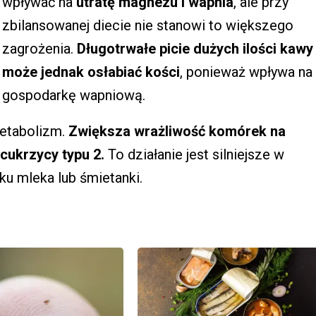
wpływać na
utratę magnezu i wapnia
, ale przy
zbilansowanej diecie nie stanowi to większego
zagrożenia.
Długotrwałe picie dużych ilości kawy
może jednak osłabiać kości
, ponieważ wpływa na
gospodarkę wapniową.
etabolizm.
Zwiększa wrażliwość komórek na
cukrzycy typu 2.
To działanie jest silniejsze w
ku mleka lub śmietanki.