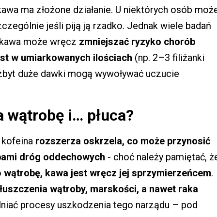
, kawa ma złożone działanie. U niektórych osób moż
zczególnie jeśli piją ją rzadko. Jednak wiele badań
w kawa może wręcz
zmniejszać ryzyko chorób
st w umiarkowanych ilościach
(np. 2–3 filiżanki
ę zbyt duże dawki mogą wywoływać uczucie
a wątrobę i… płuca?
 kofeina
rozszerza oskrzela, co może przynosić
obami dróg oddechowych
- choć należy pamiętać, ż
o
wątrobę, kawa jest wręcz jej sprzymierzeńcem
.
łuszczenia wątroby, marskości, a nawet raka
alniać procesy uszkodzenia tego narządu – pod