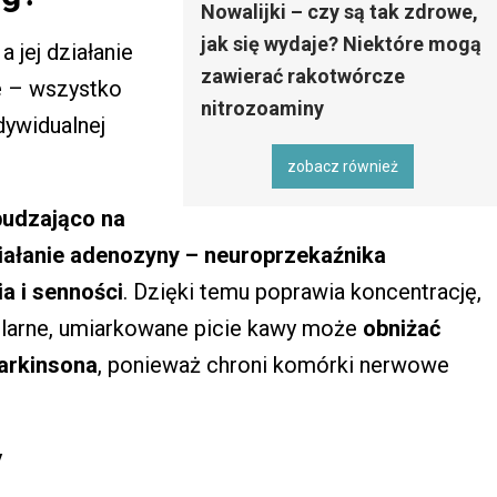
Nowalijki – czy są tak zdrowe,
jak się wydaje? Niektóre mogą
 jej działanie
zawierać rakotwórcze
e – wszystko
nitrozoaminy
ndywidualnej
zobacz również
udzająco na
iałanie adenozyny – neuroprzekaźnika
a i senności
. Dzięki temu poprawia koncentrację,
egularne, umiarkowane picie kawy może
obniżać
Parkinsona
, ponieważ chroni komórki nerwowe
y