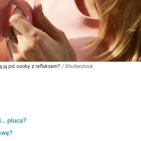
ą ją pić osoby z refluksem?
/
Shutterstock
i… płuca?
awę?