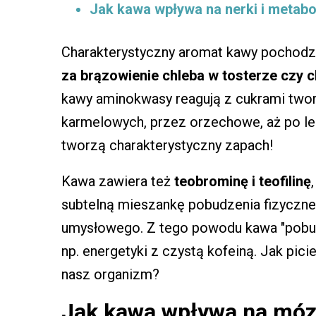
Jak kawa wpływa na nerki i metab
Charakterystyczny aromat kawy pochodz
za brązowienie chleba w tosterze czy 
kawy aminokwasy reagują z cukrami two
karmelowych, przez orzechowe, aż po lekk
tworzą charakterystyczny zapach!
Kawa zawiera też
teobrominę i teofilinę
subtelną mieszankę pobudzenia fizyczne
umysłowego. Z tego powodu kawa "pobud
np. energetyki z czystą kofeiną. Jak pic
nasz organizm?
Jak kawa wpływa na mó