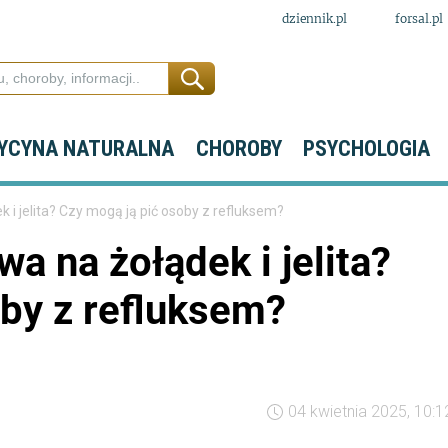
dziennik.pl
forsal.pl
YCYNA NATURALNA
CHOROBY
PSYCHOLOGIA
 i jelita? Czy mogą ją pić osoby z refluksem?
a na żołądek i jelita?
oby z refluksem?
04 kwietnia 2025, 10:1