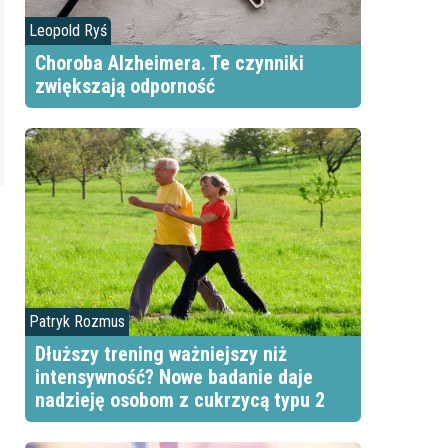
Leopold Ryś
Choroba Alzheimera. Te czynniki
zwiększają odporność
Patryk Rozmus
Dłuższy trening ważniejszy niż
intensywność? Nowe badanie daje
nadzieję osobom z cukrzycą typu 2