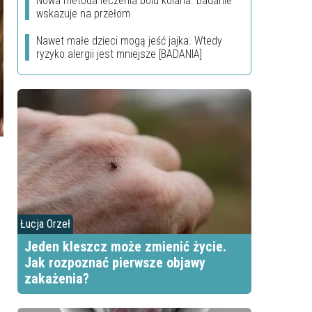
Nowa metoda leczenia bólu kolana. Badanie
wskazuje na przełom
Nawet małe dzieci mogą jeść jajka. Wtedy
ryzyko alergii jest mniejsze [BADANIA]
Łucja Orzeł
Jeden kleszcz może zmienić życie.
Jak rozpoznać pierwsze objawy
zakażenia?