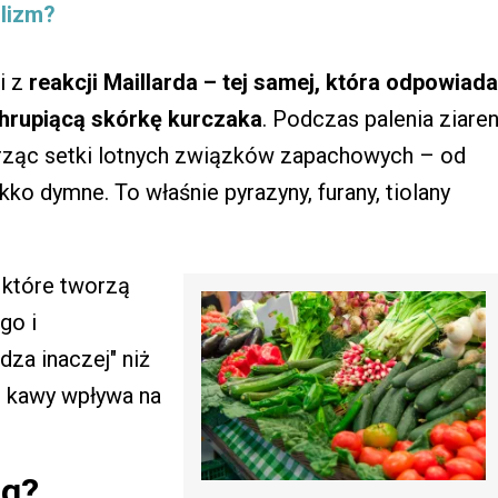
olizm?
i z
reakcji Maillarda – tej samej, która odpowiada
chrupiącą skórkę kurczaka
. Podczas palenia ziare
rząc setki lotnych związków zapachowych – od
o dymne. To właśnie pyrazyny, furany, tiolany
, które tworzą
go i
za inaczej" niż
ie kawy wpływa na
zg?