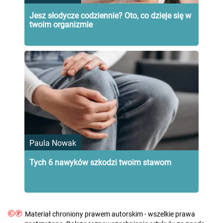
Jesz słodycze codziennie? Oto, co dzieje się w
twoim organizmie
Paula Nowak
Tych 6 nawyków szkodzi twoim stawom
©℗
Materiał chroniony prawem autorskim - wszelkie prawa