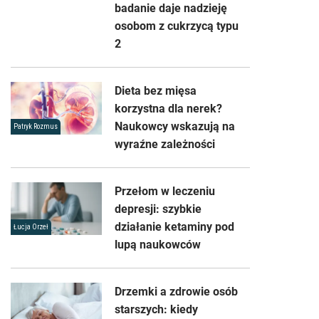
badanie daje nadzieję
osobom z cukrzycą typu
2
Dieta bez mięsa
korzystna dla nerek?
Naukowcy wskazują na
Patryk Rozmus
wyraźne zależności
Przełom w leczeniu
depresji: szybkie
działanie ketaminy pod
Łucja Orzeł
lupą naukowców
Drzemki a zdrowie osób
starszych: kiedy