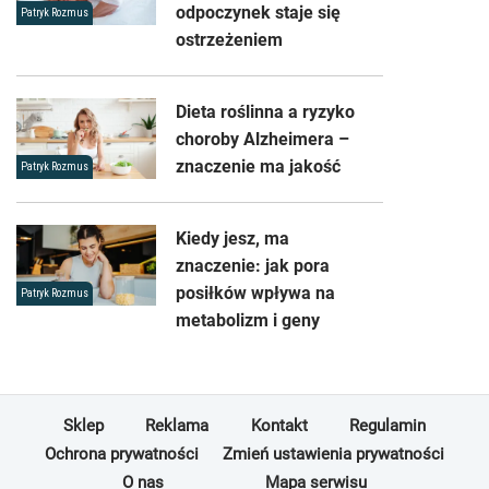
odpoczynek staje się
Patryk Rozmus
ostrzeżeniem
Dieta roślinna a ryzyko
choroby Alzheimera –
znaczenie ma jakość
Patryk Rozmus
Kiedy jesz, ma
znaczenie: jak pora
posiłków wpływa na
Patryk Rozmus
metabolizm i geny
Sklep
Reklama
Kontakt
Regulamin
Ochrona prywatności
Zmień ustawienia prywatności
O nas
Mapa serwisu