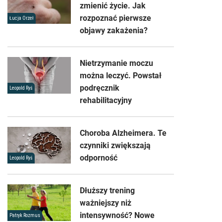
zmienić życie. Jak
rozpoznać pierwsze
Łucja Orzeł
objawy zakażenia?
Nietrzymanie moczu
można leczyć. Powstał
podręcznik
Leopold Ryś
rehabilitacyjny
Choroba Alzheimera. Te
czynniki zwiększają
odporność
Leopold Ryś
Dłuższy trening
ważniejszy niż
intensywność? Nowe
Patryk Rozmus