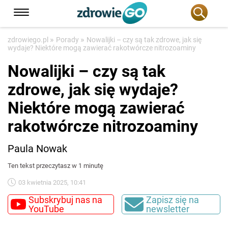
»
»
zdrowiego.pl
Porady
Nowalijki – czy są tak zdrowe, jak się
wydaje? Niektóre mogą zawierać rakotwórcze nitrozoaminy
Nowalijki – czy są tak
zdrowe, jak się wydaje?
Niektóre mogą zawierać
rakotwórcze nitrozoaminy
Paula Nowak
Ten tekst przeczytasz w 1 minutę
03 kwietnia 2025, 10:41
Subskrybuj nas na
Zapisz się na
YouTube
newsletter