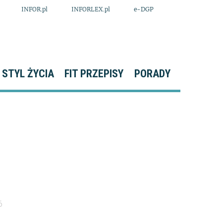
INFOR.pl
INFORLEX.pl
e-DGP
STYL ŻYCIA
FIT PRZEPISY
PORADY
6