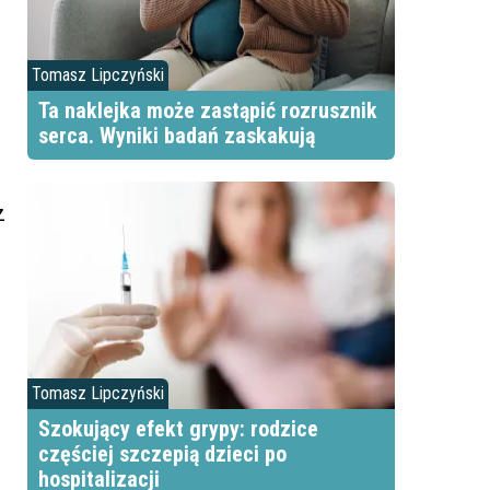
Tomasz Lipczyński
Ta naklejka może zastąpić rozrusznik
ą
serca. Wyniki badań zaskakują
z
Tomasz Lipczyński
Szokujący efekt grypy: rodzice
częściej szczepią dzieci po
hospitalizacji