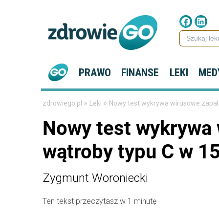
PRAWO
FINANSE
LEKI
MED
»
»
zdrowiego.pl
Leki
Nowy test wykrywa wirusowe zapale
Nowy test wykrywa 
wątroby typu C w 15
Zygmunt Woroniecki
Ten tekst przeczytasz w 1 minutę