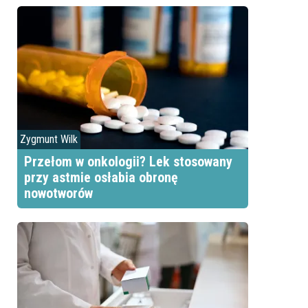
Zygmunt Wilk
Przełom w onkologii? Lek stosowany
przy astmie osłabia obronę
nowotworów