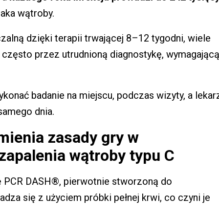
raka wątroby.
lną dzięki terapii trwającej 8–12 tygodni, wiele
 często przez utrudnioną diagnostykę, wymagając
onać badanie na miejscu, podczas wizyty, a lekar
samego dnia.
mienia zasady gry w
apalenia wątroby typu C
mę PCR DASH®, pierwotnie stworzoną do
za się z użyciem próbki pełnej krwi, co czyni je