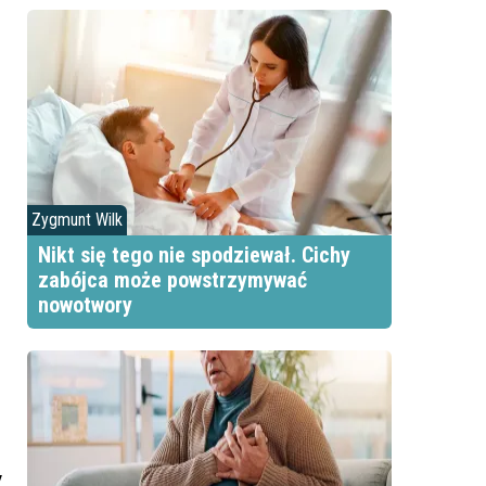
Zygmunt Wilk
Nikt się tego nie spodziewał. Cichy
zabójca może powstrzymywać
nowotwory
y