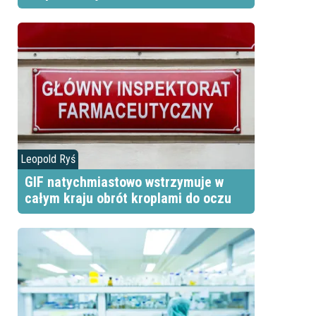
.
Leopold Ryś
GIF natychmiastowo wstrzymuje w
całym kraju obrót kroplami do oczu