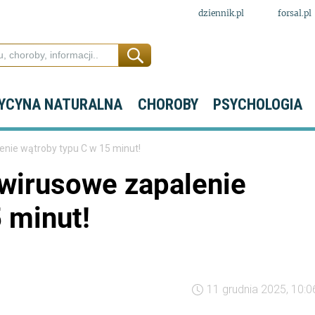
dziennik.pl
forsal.pl
YCYNA NATURALNA
CHOROBY
PSYCHOLOGIA
nie wątroby typu C w 15 minut!
wirusowe zapalenie
 minut!
11 grudnia 2025, 10:0