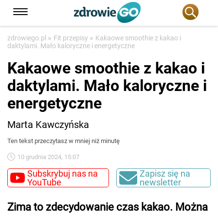
»
»
zdrowiego.pl
Fit przepisy
Kakaowe smoothie z kakao i
daktylami. Mało kaloryczne i energetyczne
Kakaowe smoothie z kakao i
daktylami. Mało kaloryczne i
energetyczne
Marta Kawczyńska
Ten tekst przeczytasz w mniej niż minutę
10 grudnia 2024, 15:07
Subskrybuj nas na
Zapisz się na
YouTube
newsletter
Zima to zdecydowanie czas kakao. Można