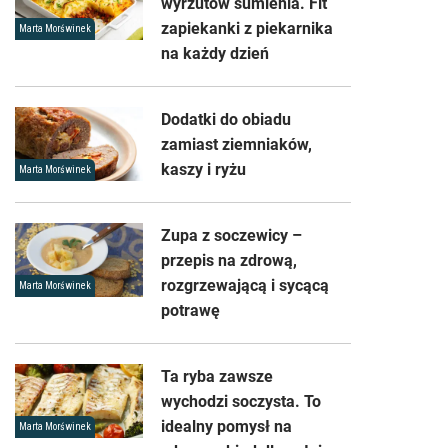
wyrzutów sumienia. Fit
zapiekanki z piekarnika
Marta Morświnek
na każdy dzień
Dodatki do obiadu
zamiast ziemniaków,
kaszy i ryżu
Marta Morświnek
Zupa z soczewicy –
przepis na zdrową,
rozgrzewającą i sycącą
Marta Morświnek
potrawę
Ta ryba zawsze
wychodzi soczysta. To
idealny pomysł na
Marta Morświnek