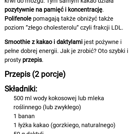
krwi do mózgu. Tym samym kakao działa
pozytywnie na pamięć i koncentrację
.
Polifenole
pomagają także obniżyć także
poziom ”złego cholesterolu” czyli frakcji LDL.
Smoothie z kakao i daktylami
jest pożywne i
pełne dobrej energii. Jak je zrobić? Oto szybki i
prosty
przepis
.
Przepis (2 porcje)
Składniki:
500 ml wody kokosowej lub mleka
roślinnego (lub zwykłego)
1 banan
1 łyżka kakao (gorzkiego, naturalnego)