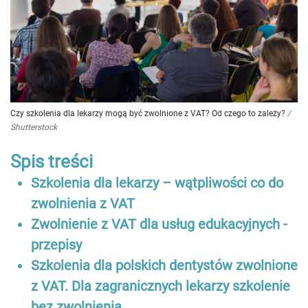
Czy szkolenia dla lekarzy mogą być zwolnione z VAT? Od czego to zależy?
/
Shutterstock
Spis treści
Szkolenia dla lekarzy – wątpliwości co do
zwolnienia z VAT
Zwolnienie z VAT dla usług edukacyjnych -
przepisy
Szkolenia dla polskich dentystów zwolnione
z VAT. Dla zagranicznych lekarzy szkolenie
bez zwolnienia