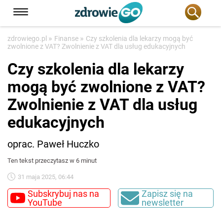
»
»
zdrowiego.pl
Finanse
Czy szkolenia dla lekarzy mogą być
zwolnione z VAT? Zwolnienie z VAT dla usług edukacyjnych
Czy szkolenia dla lekarzy
mogą być zwolnione z VAT?
Zwolnienie z VAT dla usług
edukacyjnych
oprac. Paweł Huczko
Ten tekst przeczytasz w 6 minut
31 maja 2025, 06:44
Subskrybuj nas na
Zapisz się na
YouTube
newsletter