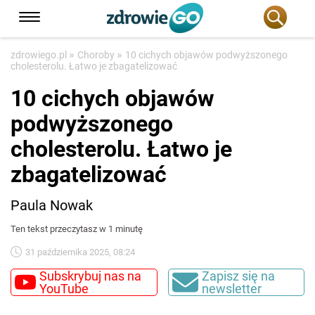
»
»
zdrowiego.pl
Choroby
10 cichych objawów podwyższonego
cholesterolu. Łatwo je zbagatelizować
10 cichych objawów
podwyższonego
cholesterolu. Łatwo je
zbagatelizować
Paula Nowak
Ten tekst przeczytasz w 1 minutę
31 października 2025, 08:24
Subskrybuj nas na
Zapisz się na
YouTube
newsletter