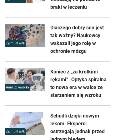
braki w leczeniu
Dlaczego dobry sen jest
tak ważny? Naukowcy
wskazali jego rolę w
Zygmunt Wilk
ochronie mózgu
Koniec z „za krótkimi
rękami”. Optyka spiralna
to nowa era w walce ze
Anna Zdrowiecka
starzeniem się wzroku
Schudli dzięki nowym
lekom. Eksperci
ostrzegają jednak przed
Zygmunt Wilk
jednym błędem