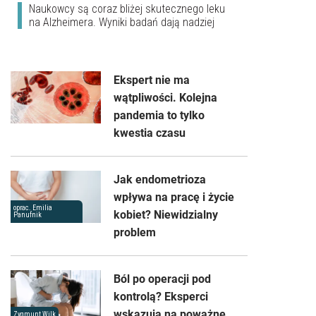
Naukowcy są coraz bliżej skutecznego leku
na Alzheimera. Wyniki badań dają nadziej
Ekspert nie ma
wątpliwości. Kolejna
pandemia to tylko
kwestia czasu
Jak endometrioza
wpływa na pracę i życie
oprac. Emilia
kobiet? Niewidzialny
Panufnik
problem
Ból po operacji pod
kontrolą? Eksperci
wskazują na poważne
Zygmunt Wilk