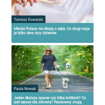
Tomasz Kowalski
Młodzi Polacy nie dbają o zęby. Co drugi myje
je tylko dwa razy dziennie
Paula Nowak
Jeden dłuższy spacer czy kilka krótkich? Co
jest lepsze dla zdrowia? Naukowcy znają