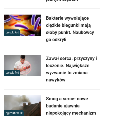
Bakterie wywołujące
ciężkie biegunki mają
słaby punkt. Naukowcy
Leopold Ryś
go odkryli
Zawał serca: przyczyny i
leczenie. Największe
wyzwanie to zmiana
Leopold Ryś
nawyków
Smog a serce: nowe
badanie ujawnia
niepokojący mechanizm
Zygmunt Wilk