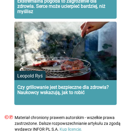
Ekstremalna pogoda to zagrożenie dla
zdrowia. Serce może ucierpieć bardziej, niż
myślisz
Leopold Ryś
Czy grillowanie jest bezpieczne dla zdrowia?
Naukowcy wskazują, jak to robić
©℗
Materiał chroniony prawem autorskim - wszelkie prawa
zastrzeżone. Dalsze rozpowszechnianie artykułu za zgodą
wydawcy INFOR PL S.A.
Kup licencję.