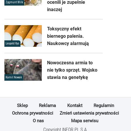
ocenili je zupełnie
Zygmunt Wilk
inaczej
Toksyczny efekt
biernego palenia.
Naukowcy alarmują
Leopold Ryś
Nowoczesna armia to
nie tylko sprzęt. Wojsko
stawia na genetykę
Kamil Nowak
Sklep
Reklama
Kontakt
Regulamin
Ochrona prywatności
Zmień ustawienia prywatności
O nas
Mapa serwisu
Copyright INFOR PL S.A.