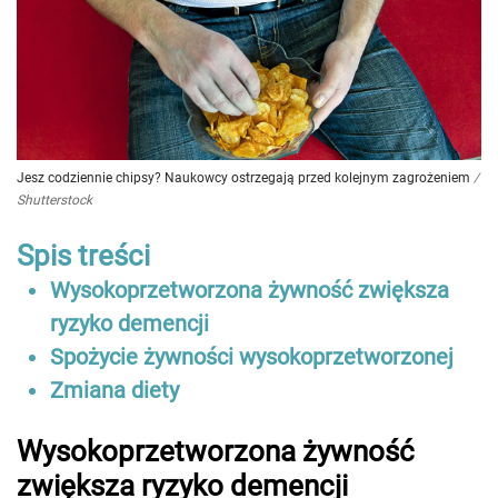
Jesz codziennie chipsy? Naukowcy ostrzegają przed kolejnym zagrożeniem
/
Shutterstock
Spis treści
Wysokoprzetworzona żywność zwiększa
ryzyko demencji
Spożycie żywności wysokoprzetworzonej
Zmiana diety
Wysokoprzetworzona żywność
zwiększa ryzyko demencji