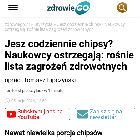
»
»
zdrowiego.pl
Styl życia
Jesz codziennie chipsy? Naukowcy
ostrzegają: rośnie lista zagrożeń zdrowotnych
Jesz codziennie chipsy?
Naukowcy ostrzegają: rośnie
lista zagrożeń zdrowotnych
oprac. Tomasz Lipczyński
Ten tekst przeczytasz w 1 minutę
05 maja 2026, 13:59
Subskrybuj nas na
Zapisz się na
YouTube
newsletter
Nawet niewielka porcja chipsów