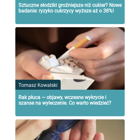
Sztuczne słodziki groźniejsze niż cukier? Nowe
badanie: ryzyko cukrzycy wyższe aż o 38%!
Tomasz Kowalski
Rak płuca — objawy, wczesne wykrycie i
szanse na wyleczenie. Co warto wiedzieć?