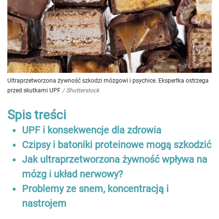
Ultraprzetworzona żywność szkodzi mózgowi i psychice. Ekspertka ostrzega
przed skutkami UPF
/
Shutterstock
Spis treści
UPF i konsekwencje dla zdrowia
Czipsy i batoniki proteinowe mogą szkodzić
Jak ultraprzetworzona żywność wpływa na
mózg i układ nerwowy?
Problemy ze snem, koncentracją i
nastrojem