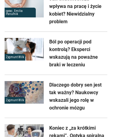
wpływa na pracę i życie
oprac. Emilia
kobiet? Niewidzialny
Panufnik
problem
Ból po operacji pod
kontrolą? Eksperci
wskazują na poważne
Zygmunt Wilk
braki w leczeniu
Dlaczego dobry sen jest
tak ważny? Naukowcy
wskazali jego rolę w
Zygmunt Wilk
ochronie mózgu
Koniec z „za krótkimi
rękami”. Optyka spiralna