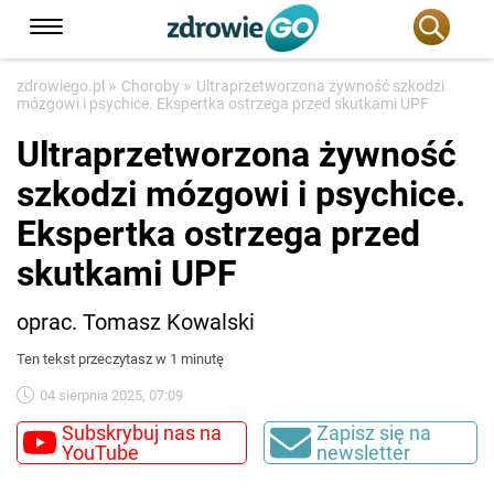
»
»
zdrowiego.pl
Choroby
Ultraprzetworzona żywność szkodzi
mózgowi i psychice. Ekspertka ostrzega przed skutkami UPF
Ultraprzetworzona żywność
szkodzi mózgowi i psychice.
Ekspertka ostrzega przed
skutkami UPF
oprac. Tomasz Kowalski
Ten tekst przeczytasz w 1 minutę
04 sierpnia 2025, 07:09
Subskrybuj nas na
Zapisz się na
YouTube
newsletter