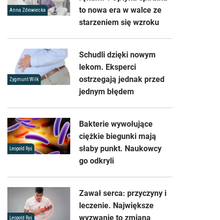
to nowa era w walce ze
Anna Zdrowiecka
starzeniem się wzroku
Schudli dzięki nowym
lekom. Eksperci
ostrzegają jednak przed
Zygmunt Wilk
jednym błędem
Bakterie wywołujące
ciężkie biegunki mają
słaby punkt. Naukowcy
Leopold Ryś
go odkryli
Zawał serca: przyczyny i
leczenie. Największe
wyzwanie to zmiana
Leopold Ryś