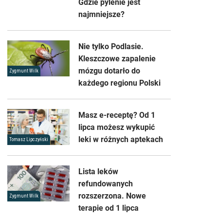
Gdzie pylenie jest
najmniejsze?
Nie tylko Podlasie.
Kleszczowe zapalenie
mózgu dotarło do
Zygmunt Wilk
każdego regionu Polski
Masz e-receptę? Od 1
lipca możesz wykupić
leki w różnych aptekach
Tomasz Lipczyński
Lista leków
refundowanych
rozszerzona. Nowe
Zygmunt Wilk
terapie od 1 lipca