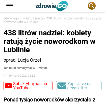
»
»
zdrowiego.pl
Aktualności
438 litrów nadziei: kobiety ratują życie
noworodkom w Lublinie
438 litrów nadziei: kobiety
ratują życie noworodkom w
Lublinie
oprac. Łucja Orzeł
Ten tekst przeczytasz w 1 minutę
19 maja 2026, 08:32
Subskrybuj nas na
Zapisz się na
YouTube
newsletter
Ponad tysiąc noworodków skorzystało z