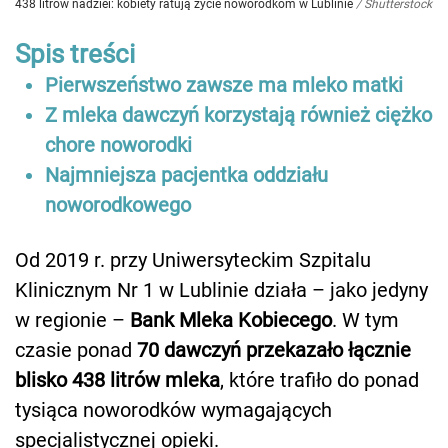
438 litrów nadziei: kobiety ratują życie noworodkom w Lublinie
/
Shutterstock
Spis treści
Pierwszeństwo zawsze ma mleko matki
Z mleka dawczyń korzystają również ciężko
chore noworodki
Najmniejsza pacjentka oddziału
noworodkowego
Od 2019 r. przy Uniwersyteckim Szpitalu
Klinicznym Nr 1 w Lublinie działa – jako jedyny
w regionie –
Bank Mleka Kobiecego
. W tym
czasie ponad
70 dawczyń przekazało łącznie
blisko 438 litrów mleka
, które trafiło do ponad
tysiąca noworodków wymagających
specjalistycznej opieki.