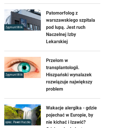
Patomorfolog z
warszawskiego szpitala
pod lupą. Jest ruch
Zygmunt Wilk
Naczelnej Izby
Lekarskiej
Przełom w
transplantologii.
Hiszpański wynalazek
Zygmunt Wilk
rozwiązuje największy
problem
Wakacje alergika - gdzie
pojechać w Europie, by
nie kichać i łzawić?
oprac. Paweł Huczko