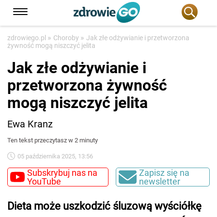
»
»
zdrowiego.pl
Choroby
Jak złe odżywianie i przetworzona
żywność mogą niszczyć jelita
Jak złe odżywianie i
przetworzona żywność
mogą niszczyć jelita
Ewa Kranz
Ten tekst przeczytasz w 2 minuty
05 października 2025, 13:56
Subskrybuj nas na
Zapisz się na
YouTube
newsletter
Dieta może uszkodzić śluzową wyściółkę