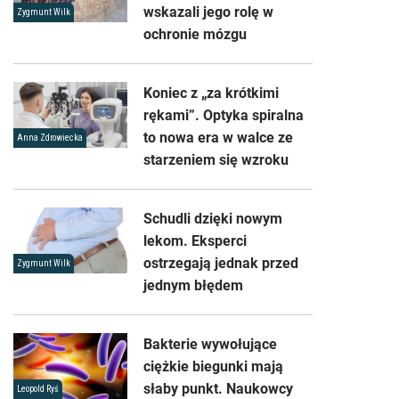
wskazali jego rolę w
Zygmunt Wilk
ochronie mózgu
Koniec z „za krótkimi
rękami”. Optyka spiralna
to nowa era w walce ze
Anna Zdrowiecka
starzeniem się wzroku
Schudli dzięki nowym
lekom. Eksperci
ostrzegają jednak przed
Zygmunt Wilk
jednym błędem
Bakterie wywołujące
ciężkie biegunki mają
słaby punkt. Naukowcy
Leopold Ryś