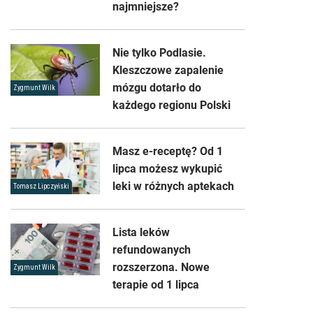
najmniejsze?
Nie tylko Podlasie.
Kleszczowe zapalenie
mózgu dotarło do
Zygmunt Wilk
każdego regionu Polski
Masz e-receptę? Od 1
lipca możesz wykupić
leki w różnych aptekach
Tomasz Lipczyński
Lista leków
refundowanych
rozszerzona. Nowe
Zygmunt Wilk
terapie od 1 lipca