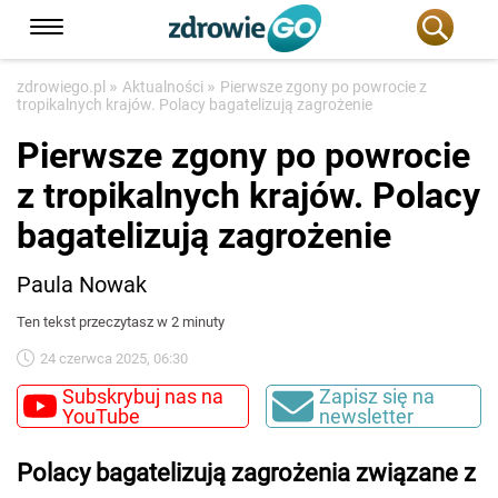
»
»
zdrowiego.pl
Aktualności
Pierwsze zgony po powrocie z
tropikalnych krajów. Polacy bagatelizują zagrożenie
Pierwsze zgony po powrocie
z tropikalnych krajów. Polacy
bagatelizują zagrożenie
Paula Nowak
Ten tekst przeczytasz w 2 minuty
24 czerwca 2025, 06:30
Subskrybuj nas na
Zapisz się na
YouTube
newsletter
Polacy bagatelizują zagrożenia związane z