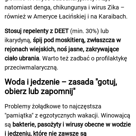
natomiast denga, chikungunya i wirus Zika –
również w Ameryce Łacińskiej i na Karaibach.
Stosuj repelenty z DEET
(min. 30%) lub
ikarydyną,
śpij pod moskitierą, zwłaszcza w
rejonach wiejskich, noś jasne, zakrywające
ciało ubrania
. Warto też zadbać o profilaktykę
przeciwmalaryczną.
Woda i jedzenie – zasada "gotuj,
obierz lub zapomnij"
Problemy żołądkowe to najczęstsza
"pamiątka" z egzotycznych wakacji. Winowajcą
są
bakterie, pasożyty i wirusy obecne w wodzie
i jedzeniu, które nie zawsze są