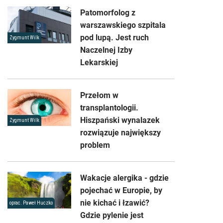
Patomorfolog z
warszawskiego szpitala
pod lupą. Jest ruch
Zygmunt Wilk
Naczelnej Izby
Lekarskiej
Przełom w
transplantologii.
Hiszpański wynalazek
Zygmunt Wilk
rozwiązuje największy
problem
Wakacje alergika - gdzie
pojechać w Europie, by
nie kichać i łzawić?
oprac. Paweł Huczko
Gdzie pylenie jest