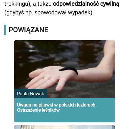
trekkingu), a także
odpowiedzialność cywilną
(gdybyś np. spowodował wypadek).
POWIĄZANE
Paula Nowak
Uwaga na pijawki w polskich jeziorach.
Ostrzeżenie leśników