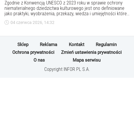
Zgodnie z Konwencją UNESCO z 2023 roku w sprawie ochrony
niematerialnego dziedzictwa kulturowego jest ono definiowane
jako praktyki, wyobrażenia, przekazy, wiedza i umiejętności które
wspólnoty, grupy uznają za część własnego dziedzictwa
04 czerwca 2026, 14:32
kulturowego. Jak taka ochrona wygląda w Polsce i czy dotyczy
kwestii związanych ze zdrowie?wo kulturowe
Sklep
Reklama
Kontakt
Regulamin
Ochrona prywatności
Zmień ustawienia prywatności
O nas
Mapa serwisu
Copyright INFOR PL S.A.