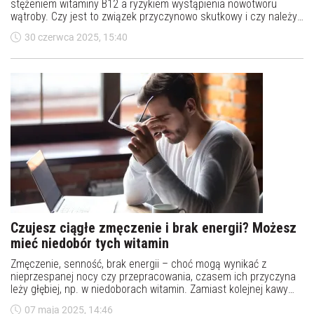
stężeniem witaminy B12 a ryzykiem wystąpienia nowotworu
wątroby. Czy jest to związek przyczynowo skutkowy i czy należy
obawiać się spożywania pokarmów bogatych w witaminę B12 lub
30 czerwca 2025, 15:40
suplementacji?
Czujesz ciągłe zmęczenie i brak energii? Możesz
mieć niedobór tych witamin
Zmęczenie, senność, brak energii – choć mogą wynikać z
nieprzespanej nocy czy przepracowania, czasem ich przyczyna
leży głębiej, np. w niedoborach witamin. Zamiast kolejnej kawy
lub napoju energetycznego, warto przyjrzeć się bliżej własnemu
07 maja 2025, 14:46