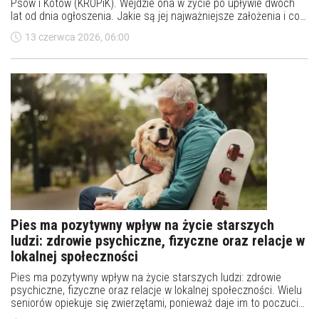
Psów i Kotów (KROPiK). Wejdzie ona w życie po upływie dwóch
lat od dnia ogłoszenia. Jakie są jej najważniejsze założenia i co
czeka właścicieli zwierząt, które muszą być wpisane do rejestru?
13 czerwca 2026, 06:00
Pies ma pozytywny wpływ na życie starszych
ludzi: zdrowie psychiczne, fizyczne oraz relacje w
lokalnej społeczności
Pies ma pozytywny wpływ na życie starszych ludzi: zdrowie
psychiczne, fizyczne oraz relacje w lokalnej społeczności. Wielu
seniorów opiekuje się zwierzętami, ponieważ daje im to poczucie
bycia potrzebnym. Co więcej, czworonóg motywuje do codziennej