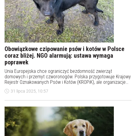
Obowiązkowe czipowanie psów i kotów w Polsce
coraz bliżej. NGO alarmują: ustawa wymaga
poprawek
Unia Europejska chce ograniczyć bezdomność zwierząt
domowych i przemyt czworonogów. Polska przygotowuje Krajowy
Rejestr Oznakowanych Psów i Kotów (KROPiK), ale organizacje
prozwierzęce ostrzegają: przepisy są niedoskonałe, a część
31 lipca 2025, 10:57
rozwiązań może utrudnić adopcje i zwiększyć koszty dla fundacji
oraz schronisk.