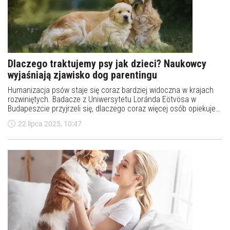
Dlaczego traktujemy psy jak dzieci? Naukowcy
wyjaśniają zjawisko dog parentingu
Humanizacja psów staje się coraz bardziej widoczna w krajach
rozwiniętych. Badacze z Uniwersytetu Loránda Eötvösa w
Budapeszcie przyjrzeli się, dlaczego coraz więcej osób opiekuje
się psami jak własnymi dziećmi – i co to mówi o współczesnych
22 lipca 2025, 10:47
społeczeństwach.