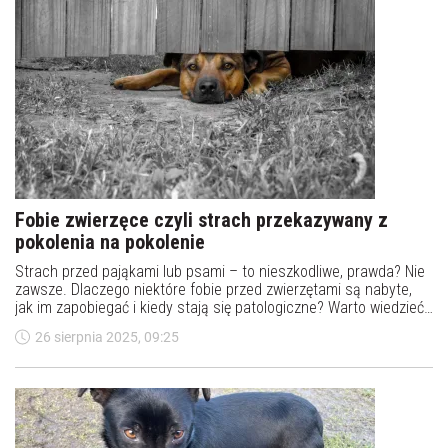
Fobie zwierzęce czyli strach przekazywany z
pokolenia na pokolenie
Strach przed pająkami lub psami – to nieszkodliwe, prawda? Nie
zawsze. Dlaczego niektóre fobie przed zwierzętami są nabyte,
jak im zapobiegać i kiedy stają się patologiczne? Warto wiedzieć,
by lepiej rozumieć zachowania - własne czy dzieci.
26 sierpnia 2025, 09:25