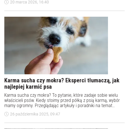
20 marca 2026, 16:40
i systematycznej aktywności fizycznej, co w starszych wieku jest
niezwykle ważne dla utrzymania zdrowia.
Karma sucha czy mokra? Eksperci tłumaczą, jak
najlepiej karmić psa
Karma sucha czy mokra? To pytanie, które zadaje sobie wielu
właścicieli psów. Kiedy stoimy przed półką z psią karmą, wybór
mamy ogromny. Przeglądając artykuły i poradniki na temat
żywienia czworonogów, także spotykamy się z mnóstwem
26 października 2025, 09:47
różnych opinii na ten temat. Jedni mówią, że karma mokra jest
najlepsza. Drudzy zaś, że jeśli pies pije wodę, to karma sucha
wystarczy. A co, jeśli wcale nie trzeba wybierać?