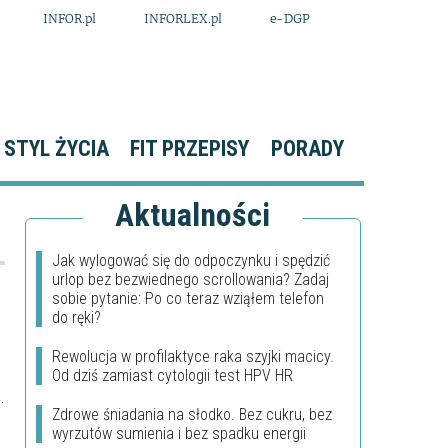
INFOR.pl
INFORLEX.pl
e-DGP
STYL ŻYCIA
FIT PRZEPISY
PORADY
Aktualności
Jak wylogować się do odpoczynku i spędzić
urlop bez bezwiednego scrollowania? Zadaj
sobie pytanie: Po co teraz wziąłem telefon
do ręki?
Rewolucja w profilaktyce raka szyjki macicy.
Od dziś zamiast cytologii test HPV HR
.
Zdrowe śniadania na słodko. Bez cukru, bez
wyrzutów sumienia i bez spadku energii