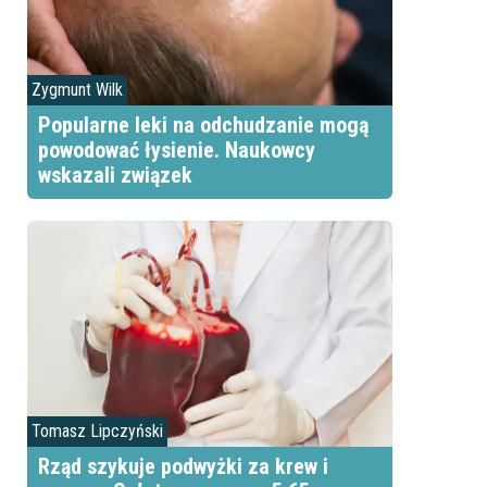
Zygmunt Wilk
Popularne leki na odchudzanie mogą
powodować łysienie. Naukowcy
wskazali związek
Tomasz Lipczyński
Rząd szykuje podwyżki za krew i