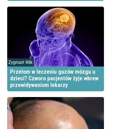
Zygmunt Wilk
Przełom w leczeniu guzów mózgu u
dzieci? Czworo pacjentów żyje wbrew
przewidywaniom lekarzy