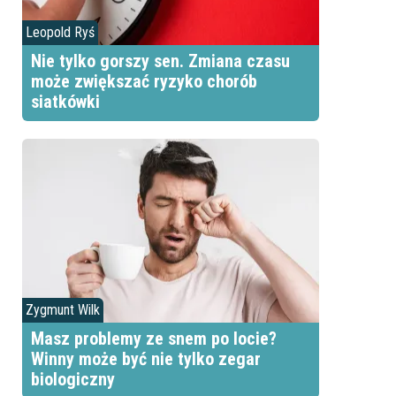
Leopold Ryś
Nie tylko gorszy sen. Zmiana czasu
może zwiększać ryzyko chorób
siatkówki
Zygmunt Wilk
Masz problemy ze snem po locie?
Winny może być nie tylko zegar
biologiczny