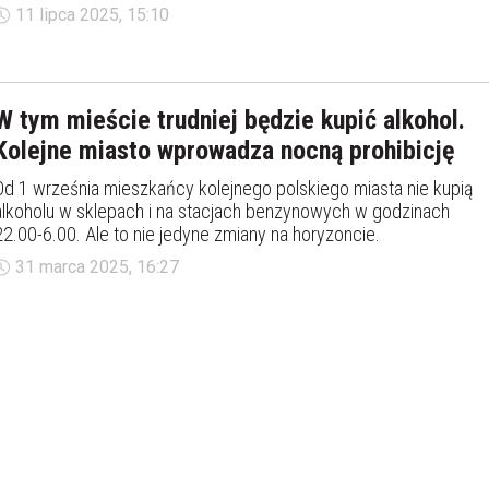
Trzaskowskiego skierowano do rad dzielnic. Co zakładają oba z
11 lipca 2025, 15:10
nich? W jakich godzinach nie będzie można kupić alkoholu w
Warszawie?
W tym mieście trudniej będzie kupić alkohol.
Kolejne miasto wprowadza nocną prohibicję
Od 1 września mieszkańcy kolejnego polskiego miasta nie kupią
alkoholu w sklepach i na stacjach benzynowych w godzinach
22.00-6.00. Ale to nie jedyne zmiany na horyzoncie.
31 marca 2025, 16:27