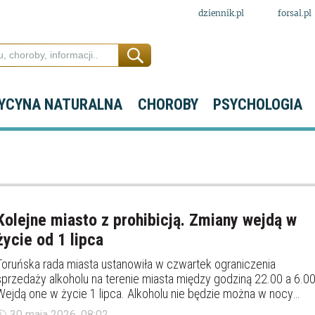
dziennik.pl
forsal.pl
YCYNA NATURALNA
CHOROBY
PSYCHOLOGIA
Kolejne miasto z prohibicją. Zmiany wejdą w
życie od 1 lipca
Toruńska rada miasta ustanowiła w czwartek ograniczenia
sprzedaży alkoholu na terenie miasta między godziną 22.00 a 6.00
Wejdą one w życie 1 lipca. Alkoholu nie będzie można w nocy
kupić w sklepach i na stacjach benzynowych.
30 maja 2026, 08:02