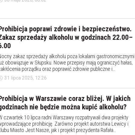
Prohibicja poprawi zdrowie i bezpieczeństwo.
Zakaz sprzedaży alkoholu w godzinach 22.00–
6.00
Nocny zakaz sprzedaży alkoholu poza lokalami gastronomicznymi
już obowiązuje w Słupsku. Nowe przepisy mają ograniczyć hałas,
zakłócenia porządku oraz poprawić zdrowie publiczne i
bezpieczeństwo mieszkańców. Słupsk dołączył do grona miast,
31 lipca 2025, 12:26
które zdecydowały się na prohibicję.
Prohibicja w Warszawie coraz bliżej. W jakich
godzinach nie będzie można kupić alkoholu?
W czwartek 10 lipca radni Warszawy rozpatrywali dwa projekty
wprowadzające prohibicję. Zarówno projekt autorstwa Lewicy i
klubu Miasto Jest Nasze, jak i projekt prezydenta Rafała