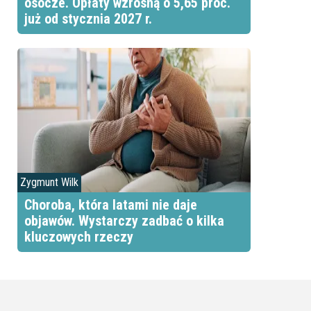
osocze. Opłaty wzrosną o 5,65 proc.
już od stycznia 2027 r.
Zygmunt Wilk
Choroba, która latami nie daje
objawów. Wystarczy zadbać o kilka
kluczowych rzeczy