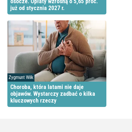
osocze. Opłaty wzrosną o 5,65 proc.
już od stycznia 2027 r.
Zygmunt Wilk
Choroba, która latami nie daje
objawów. Wystarczy zadbać o kilka
kluczowych rzeczy