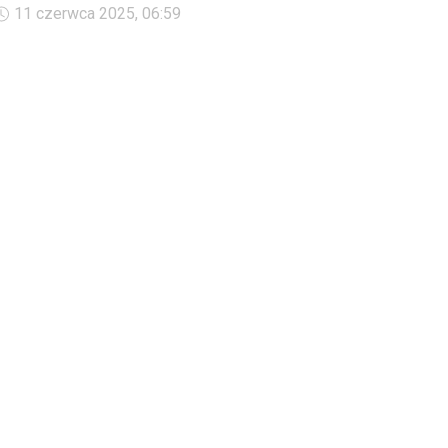
Głównego Inspektora Farmaceutycznego, Prezesa Urzędu
11 czerwca 2025, 06:59
Rejestracji Produktów Leczniczych, Wyrobów Medycznych i
Produktów Biobójczych i Głównego Inspektora Sanitarnego.