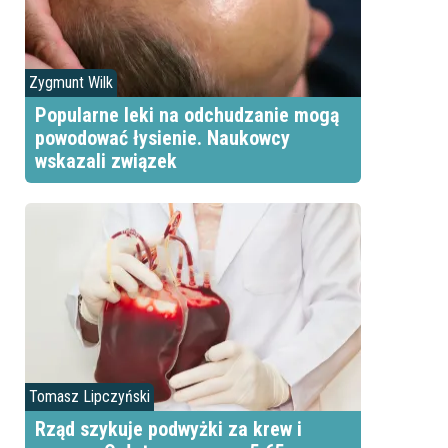
Zygmunt Wilk
Popularne leki na odchudzanie mogą
powodować łysienie. Naukowcy
wskazali związek
Tomasz Lipczyński
Rząd szykuje podwyżki za krew i