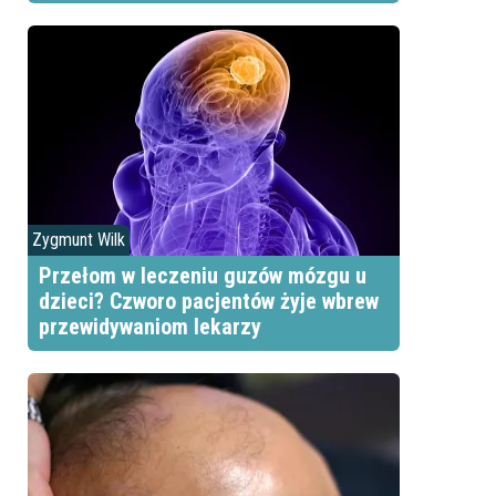
Zygmunt Wilk
Przełom w leczeniu guzów mózgu u
dzieci? Czworo pacjentów żyje wbrew
przewidywaniom lekarzy