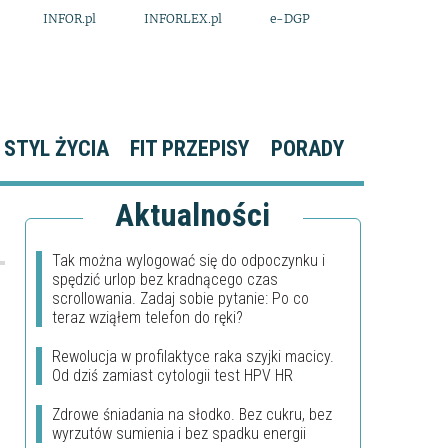
INFOR.pl
INFORLEX.pl
e-DGP
STYL ŻYCIA
FIT PRZEPISY
PORADY
Aktualności
Tak można wylogować się do odpoczynku i
spędzić urlop bez kradnącego czas
scrollowania. Zadaj sobie pytanie: Po co
teraz wziąłem telefon do ręki?
Rewolucja w profilaktyce raka szyjki macicy.
Od dziś zamiast cytologii test HPV HR
Zdrowe śniadania na słodko. Bez cukru, bez
wyrzutów sumienia i bez spadku energii