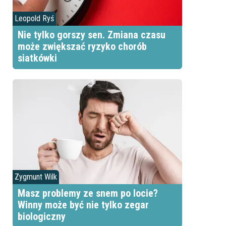
Leopold Ryś
Nie tylko gorszy sen. Zmiana czasu
może zwiększać ryzyko chorób
siatkówki
Zygmunt Wilk
Masz problemy ze snem po locie?
Winny może być nie tylko zegar
biologiczny