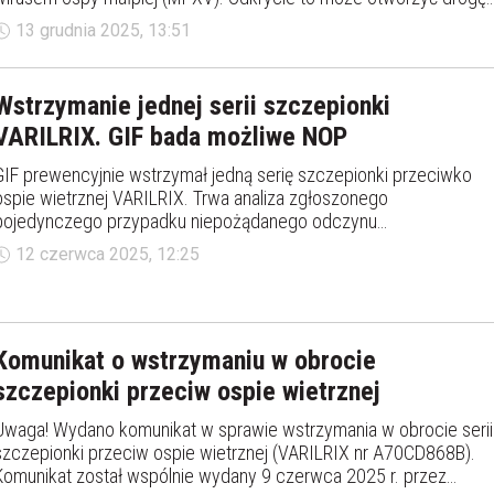
do opracowania nowej, skuteczniejszej i łatwiejszej w produkcji
13 grudnia 2025, 13:51
szczepionki oraz nowoczesnych terapii przeciwciałami przeciwko
chorobie mpox.
Wstrzymanie jednej serii szczepionki
VARILRIX. GIF bada możliwe NOP
GIF prewencyjnie wstrzymał jedną serię szczepionki przeciwko
ospie wietrznej VARILRIX. Trwa analiza zgłoszonego
pojedynczego przypadku niepożądanego odczynu
poszczepiennego.
12 czerwca 2025, 12:25
Komunikat o wstrzymaniu w obrocie
szczepionki przeciw ospie wietrznej
Uwaga! Wydano komunikat w sprawie wstrzymania w obrocie serii
szczepionki przeciw ospie wietrznej (VARILRIX nr A70CD868B).
Komunikat został wspólnie wydany 9 czerwca 2025 r. przez