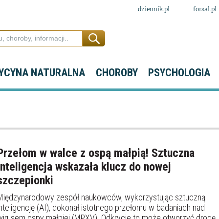
dziennik.pl
forsal.pl
YCYNA NATURALNA
CHOROBY
PSYCHOLOGIA
Przełom w walce z ospą małpią! Sztuczna
inteligencja wskazała klucz do nowej
szczepionki
Międzynarodowy zespół naukowców, wykorzystując sztuczną
inteligencję (AI), dokonał istotnego przełomu w badaniach nad
wirusem ospy małpiej (MPXV). Odkrycie to może otworzyć drogę