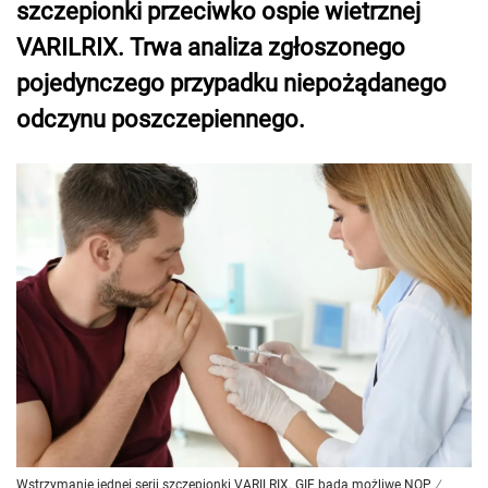
szczepionki przeciwko ospie wietrznej
VARILRIX. Trwa analiza zgłoszonego
pojedynczego przypadku niepożądanego
odczynu poszczepiennego.
Wstrzymanie jednej serii szczepionki VARILRIX. GIF bada możliwe NOP
/