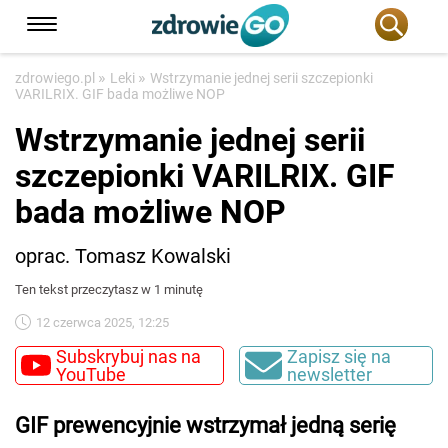
»
»
zdrowiego.pl
Leki
Wstrzymanie jednej serii szczepionki
VARILRIX. GIF bada możliwe NOP
Wstrzymanie jednej serii
szczepionki VARILRIX. GIF
bada możliwe NOP
oprac. Tomasz Kowalski
Ten tekst przeczytasz w 1 minutę
12 czerwca 2025, 12:25
Subskrybuj nas na
Zapisz się na
YouTube
newsletter
GIF prewencyjnie wstrzymał jedną serię