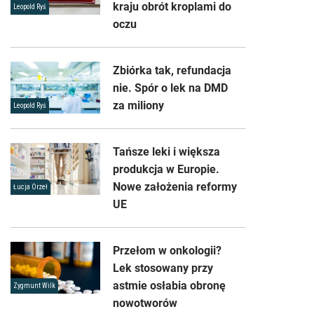
kraju obrót kroplami do
Leopold Ryś
oczu
Zbiórka tak, refundacja
nie. Spór o lek na DMD
za miliony
Leopold Ryś
Tańsze leki i większa
produkcja w Europie.
Nowe założenia reformy
Łucja Orzeł
UE
Przełom w onkologii?
Lek stosowany przy
astmie osłabia obronę
Zygmunt Wilk
nowotworów