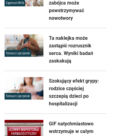
zabójca może
Zygmunt Wilk
powstrzymywać
nowotwory
Ta naklejka może
zastąpić rozrusznik
serca. Wyniki badań
Tomasz Lipczyński
zaskakują
Szokujący efekt grypy:
rodzice częściej
szczepią dzieci po
Tomasz Lipczyński
hospitalizacji
GIF natychmiastowo
wstrzymuje w całym