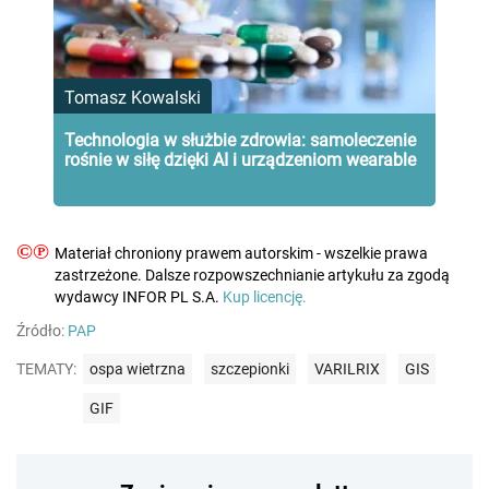
Tomasz Kowalski
Technologia w służbie zdrowia: samoleczenie
rośnie w siłę dzięki AI i urządzeniom wearable
©℗
Materiał chroniony prawem autorskim - wszelkie prawa
zastrzeżone. Dalsze rozpowszechnianie artykułu za zgodą
wydawcy INFOR PL S.A.
Kup licencję.
Źródło:
PAP
TEMATY:
ospa wietrzna
szczepionki
VARILRIX
GIS
GIF