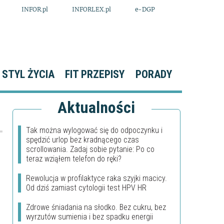
INFOR.pl
INFORLEX.pl
e-DGP
STYL ŻYCIA
FIT PRZEPISY
PORADY
Aktualności
Tak można wylogować się do odpoczynku i
spędzić urlop bez kradnącego czas
scrollowania. Zadaj sobie pytanie: Po co
teraz wziąłem telefon do ręki?
Rewolucja w profilaktyce raka szyjki macicy.
Od dziś zamiast cytologii test HPV HR
Zdrowe śniadania na słodko. Bez cukru, bez
wyrzutów sumienia i bez spadku energii