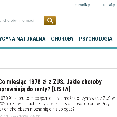
dziennik.pl
forsal.pl
YCYNA NATURALNA
CHOROBY
PSYCHOLOGIA
Co miesiąc 1878 zł z ZUS. Jakie choroby
uprawniają do renty? [LISTA]
1878,91 zł brutto miesięcznie – tyle można otrzymywać z ZUS w
2025 roku w ramach renty z tytułu niezdolności do pracy. Przy
jakich chorobach można się o nią ubiegać?
22 lipca 2025, 06:30