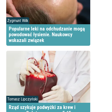
Zygmunt Wilk
Popularne leki na odchudzanie mogą
powodować łysienie. Naukowcy
wskazali związek
Tomasz Lipczyński
Rząd szykuje podwyżki za krew i