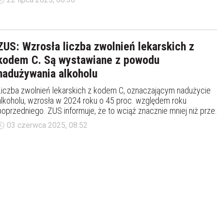
ZUS: Wzrosła liczba zwolnień lekarskich z
kodem C. Są wystawiane z powodu
nadużywania alkoholu
Liczba zwolnień lekarskich z kodem C, oznaczającym nadużycie
alkoholu, wzrosła w 2024 roku o 45 proc. względem roku
poprzedniego. ZUS informuje, że to wciąż znacznie mniej niż prze
pandemią COVID-19.
03 czerwca 2025, 08:52