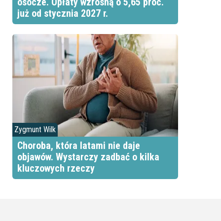
osocze. Opłaty wzrosną o 5,65 proc.
już od stycznia 2027 r.
Zygmunt Wilk
Choroba, która latami nie daje
objawów. Wystarczy zadbać o kilka
kluczowych rzeczy