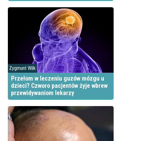
Zygmunt Wilk
Przełom w leczeniu guzów mózgu u
dzieci? Czworo pacjentów żyje wbrew
przewidywaniom lekarzy