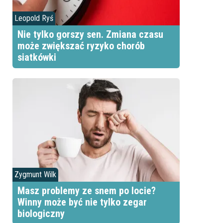
Leopold Ryś
Nie tylko gorszy sen. Zmiana czasu
może zwiększać ryzyko chorób
siatkówki
Zygmunt Wilk
Masz problemy ze snem po locie?
Winny może być nie tylko zegar
biologiczny