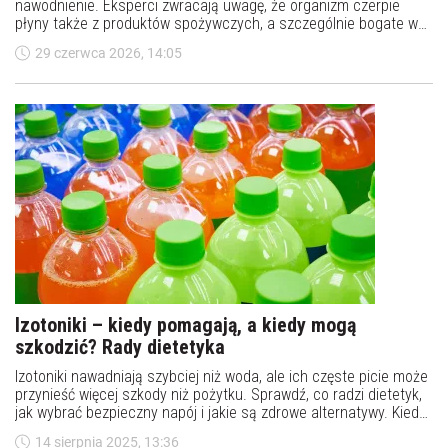
nawodnienie. Eksperci zwracają uwagę, że organizm czerpie
płyny także z produktów spożywczych, a szczególnie bogate w
wodę są warzywa i owoce. Dlatego sztywna zasada dwóch litrów
29 czerwca 2026, 14:05
dziennie nie zawsze ma zastosowanie, a zapotrzebowanie na
wodę zależy od wielu czynników.
Izotoniki – kiedy pomagają, a kiedy mogą
szkodzić? Rady dietetyka
Izotoniki nawadniają szybciej niż woda, ale ich częste picie może
przynieść więcej szkody niż pożytku. Sprawdź, co radzi dietetyk,
jak wybrać bezpieczny napój i jakie są zdrowe alternatywy. Kiedy
sięgać po izotoniki?
14 sierpnia 2025, 13:36