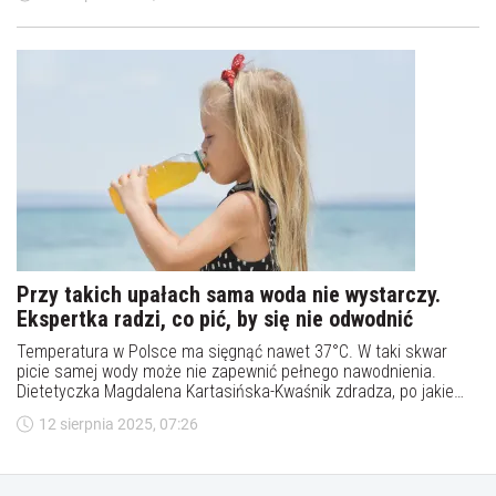
Przy takich upałach sama woda nie wystarczy.
Ekspertka radzi, co pić, by się nie odwodnić
Temperatura w Polsce ma sięgnąć nawet 37°C. W taki skwar
picie samej wody może nie zapewnić pełnego nawodnienia.
Dietetyczka Magdalena Kartasińska-Kwaśnik zdradza, po jakie
napoje i produkty sięgać, aby uniknąć odwodnienia, zachować
12 sierpnia 2025, 07:26
energię i poczuć ulgę w największy żar.