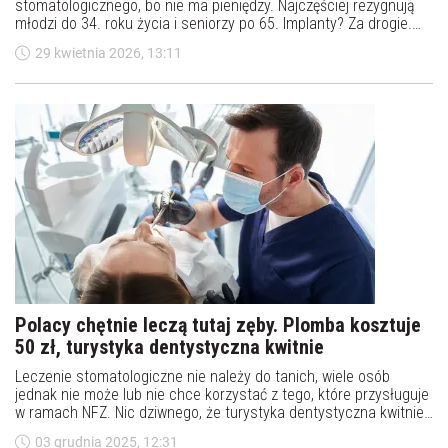
stomatologicznego, bo nie ma pieniędzy. Najczęściej rezygnują
młodzi do 34. roku życia i seniorzy po 65. Implanty? Za drogie.
Protezy? Nie stać. Ortodoncja? Luksus. Eksperci ostrzegają:
29 kwietnia 2026, 13:11
nieleczone zęby to bomba zegarowa – nie tylko dla zdrowia, ale i
dla całej gospodarki. A koszty? W skali kraju idą w miliardy…
Polacy chętnie leczą tutaj zęby. Plomba kosztuje
50 zł, turystyka dentystyczna kwitnie
Leczenie stomatologiczne nie należy do tanich, wiele osób
jednak nie może lub nie chce korzystać z tego, które przysługuje
w ramach NFZ. Nic dziwnego, że turystyka dentystyczna kwitnie,
skoro za naszą wschodnią granicą plomba kosztuje około 50 zł.
03 grudnia 2025, 12:31