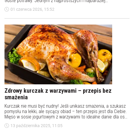
tłuste potrawy. Jednym z najprostszych i najbardziej
uniwersalnych dań jest kurczak z airfryera - chrupiący z
01 czerwca 2026, 15:52
zewnątrz, a jednocześnie soczysty w środku.
Zdrowy kurczak z warzywami – przepis bez
smażenia
Kurczak nie musi być nudny! Jeśli unikasz smażenia, a szukasz
pomysłu na lekki, ale sycący obiad – ten przepis jest dla Ciebie.
Mięso w sosie jogurtowym z warzywami to idealne danie dla osób
dbających o sylwetkę.
13 października 2025, 11:05