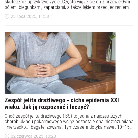
skutecznie uprzykrzyć życie. Często wiąże się on z przewlekłym
bólem, biegunkami, zaparciami, a także lękiem przed jedzeniem
czy nawet rezygnacją z planów towarzyskich. Są jednak
23 lipca 2025, 11:58
sposoby, które pozwalają złagodzić objawy IBS.
Zespół jelita drażliwego - cicha epidemia XXI
wieku. Jak ją rozpoznać i leczyć?
Choć zespół jelita drażliwego (IBS) to jedna z najczęstszych
chorób układu pokarmowego wciąż pozostaje ona niezrozumiana
i nierzadko... bagatelizowana. Tymczasem dotyka nawet 10–15
proc. populacji (głównie kobiet) a jej objawy potrafią skutecznie
02 czerwca 2025, 10:20