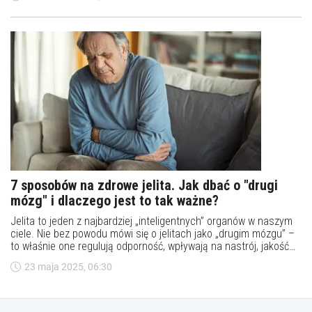
obniżyć jakość życia. Czym jest IBS, jakie ma objawy i jak się go
leczy?
7 sposobów na zdrowe jelita. Jak dbać o "drugi
mózg" i dlaczego jest to tak ważne?
Jelita to jeden z najbardziej „inteligentnych” organów w naszym
ciele. Nie bez powodu mówi się o jelitach jako „drugim mózgu” –
to właśnie one regulują odporność, wpływają na nastrój, jakość
snu, a nawet myślenie. Jak o nie zadbać? Przedstawiamy 7
23 maja 2025, 06:30
skutecznych i zaskakująco prostych sposobów na zdrowe jelita,
które warto wdrożyć już dziś.