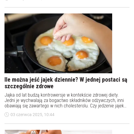
wrzącej wody, jeszcze inni do jajecznicy, aby była perfekcyjna,
dodają mleko.
Ile można jeść jajek dziennie? W jednej postaci są
szczególnie zdrowe
Jajka od lat budzą kontrowersje w kontekście zdrowej diety.
Jedni je wychwalają za bogactwo składników odżywczych, inni
obawiają się zawartego w nich cholesterolu. Czy jedzenie jajek
codziennie jest zdrowe? Ile jajek dziennie można jeść?
03 czerwca 2025, 10:44