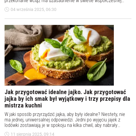
przekonanie wciąż ma uzasadnienie w świetle współczesnej
nauki? Sprawdzamy, ile prawdy kryje się w micie o "szkodliwych"
04 września 2025, 06:30
jajkach.
Jak przygotować idealne jajko. Jak przygotować
jajka by ich smak był wyjątkowy i trzy przepisy dla
mistrza kuchni
W jaki sposób przyrządzić jajka, aby były idealne? Niestety, nie
ma jednej, uniwersalnej odpowiedzi. Jedni po wyjęciu jajek z
lodówki zostawiają je w spokoju na kilka chwil, aby nabrały
temperatury otoczenia, inni nakłuwają jajka przed włożeniem do
11 sierpnia 2025, 09:14