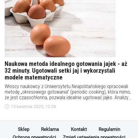
Naukowa metoda idealnego gotowania jajek - aż
32 minuty. Ugotowali setki jaj i wykorzystali
modele matematyczne
Włoscy naukowcy z Uniwersytetu Neapolitańskiego opracowali
metodę „okresowego gotowania” (periodic cooking), która mimo,
że jest czasochłonna, pozwala idealnie ugotować jajko. Analizy
wykazały, że gotowane w nowy sposób jajka mają idealną
15 kwietnia 2025, 12:38
konsystencję i wyższą wartość odżywczą. Metoda ta i związane z
nią badania zostały opisane w czasopiśmie naukowym „Nature
Communications Engineering”.
Sklep
Reklama
Kontakt
Regulamin
Ochrona prywatności
Zmień ustawienia prywatności