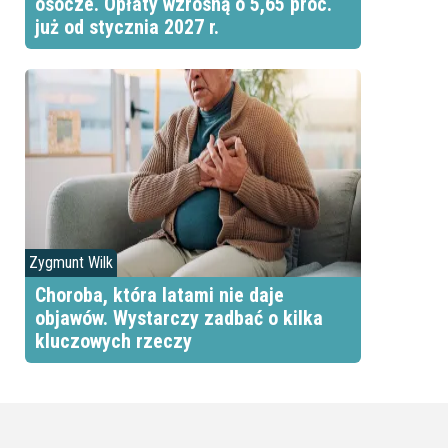
osocze. Opłaty wzrosną o 5,65 proc.
już od stycznia 2027 r.
Zygmunt Wilk
Choroba, która latami nie daje
objawów. Wystarczy zadbać o kilka
kluczowych rzeczy