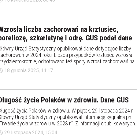
specjalista psychoterapii uzależnień dr hab. Krzysztof Gąsior.
Wzrosła liczba zachorowań na krztusiec,
boreliozę, szkarlatynę i odrę. GUS podał dane
Główny Urząd Statystyczny opublikował dane dotyczące liczby
zachorowań w 2024 roku. Liczba przypadków krztuśca wzrosła
trzydziestokrotnie, odnotowano też spory wzrost zachorowań na
boreliozę, szkarlatynę i odrę.
18 grudnia 2025, 11:17
Długość życia Polaków w zdrowiu. Dane GUS
Długość życia Polaków w zdrowiu. W piątek, 29 listopada 2024 r.
Główny Urząd Statystyczny opublikował informację sygnalną pn.
„Trwanie życia w zdrowiu w 2023 r.”. Z informacji opublikowanych
przez GUS wynika, że Polacy coraz większą część życia żyją w
29 listopada 2024, 15:04
zdrowiu.