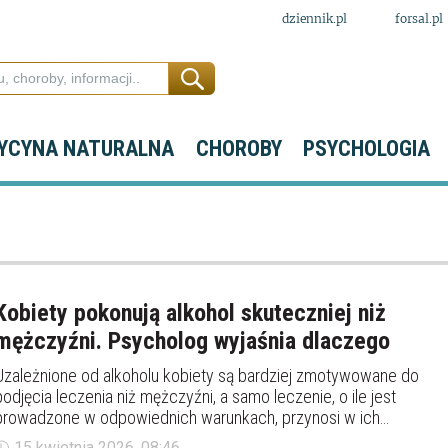
dziennik.pl
forsal.pl
YCYNA NATURALNA
CHOROBY
PSYCHOLOGIA
Kobiety pokonują alkohol skuteczniej niż
mężczyźni. Psycholog wyjaśnia dlaczego
Uzależnione od alkoholu kobiety są bardziej zmotywowane do
podjęcia leczenia niż mężczyźni, a samo leczenie, o ile jest
prowadzone w odpowiednich warunkach, przynosi w ich
przypadku lepsze efekty – ocenił w rozmowie z PAP psycholog,
15 kwietnia 2026, 08:46