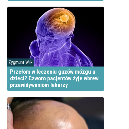
Zygmunt Wilk
Przełom w leczeniu guzów mózgu u
dzieci? Czworo pacjentów żyje wbrew
przewidywaniom lekarzy