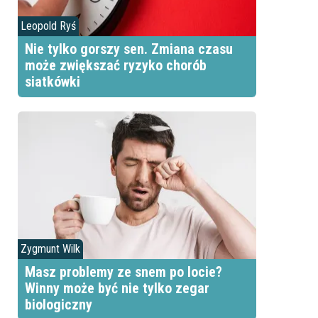
Leopold Ryś
Nie tylko gorszy sen. Zmiana czasu
może zwiększać ryzyko chorób
siatkówki
Zygmunt Wilk
Masz problemy ze snem po locie?
Winny może być nie tylko zegar
biologiczny