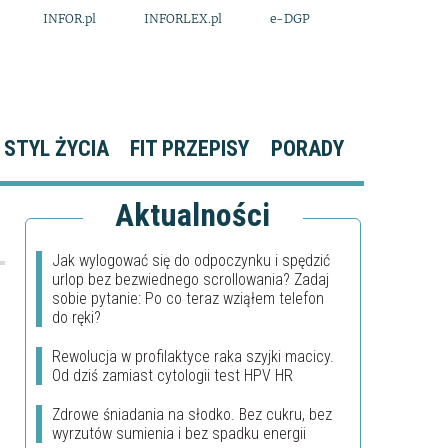
INFOR.pl
INFORLEX.pl
e-DGP
STYL ŻYCIA
FIT PRZEPISY
PORADY
Aktualności
Jak wylogować się do odpoczynku i spędzić
urlop bez bezwiednego scrollowania? Zadaj
sobie pytanie: Po co teraz wziąłem telefon
do ręki?
Rewolucja w profilaktyce raka szyjki macicy.
Od dziś zamiast cytologii test HPV HR
Zdrowe śniadania na słodko. Bez cukru, bez
wyrzutów sumienia i bez spadku energii