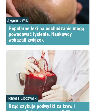
Zygmunt Wilk
Popularne leki na odchudzanie mogą
powodować łysienie. Naukowcy
wskazali związek
Tomasz Lipczyński
Rząd szykuje podwyżki za krew i