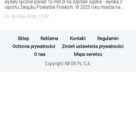
wydały łącznie ponad 10 mld zł na szpitale ogólne - wynika z
raportu Związku Powiatów Polskich. W 2025 roku miasta na
prawach powiatu na ochronę zdrowia przekazały ponad 1,3 mld
28 maja 2026, 15:52
zł, powiaty - ponad 880 mln zł.
Sklep
Reklama
Kontakt
Regulamin
Ochrona prywatności
Zmień ustawienia prywatności
O nas
Mapa serwisu
Copyright INFOR PL S.A.