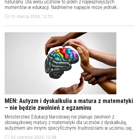
naturalny. Dla wielu uczniów to jeden z najważniejszych
momentów w edukacji. Nadmierne napięcie może jednak
utrudniać koncentrację i zapamiętywanie informacji.
31 marca 2026, 12:52
Psychologowie podkreślają, że odpowiednie przygotowanie,
techniki relaksacyjne oraz właściwa organizacja czasu mogą
znacząco zmniejszyć poziom stresu przed egzaminem.
MEN: Autyzm i dyskalkulia a matura z matematyki
– nie będzie zwolnień z egzaminu
Ministerstwo Edukacji Narodowej nie planuje zwolnień z
obowiązkowej matury z matematyki dla uczniów z dyskalkulią,
autyzmem ani innymi specyficznymi trudnościami w uczeniu się.
Co to oznacza dla młodzieży z tymi diagnozami?
02 czerwca 2025, 12:58