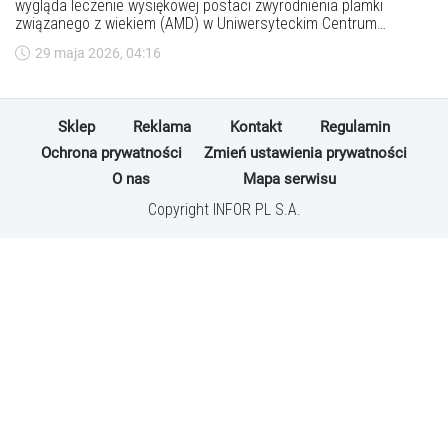
wygląda leczenie wysiękowej postaci zwyrodnienia plamki
związanego z wiekiem (AMD) w Uniwersyteckim Centrum
Klinicznym w Katowicach. Lekarze mówią o „epidemii” choroby i
29 maja 2026, 04:16
podkreślają jej szybki przebieg oraz ryzyko nieodwracalnych
zmian w widzeniu przy późnym leczeniu.
Sklep
Reklama
Kontakt
Regulamin
Ochrona prywatności
Zmień ustawienia prywatności
O nas
Mapa serwisu
Copyright INFOR PL S.A.