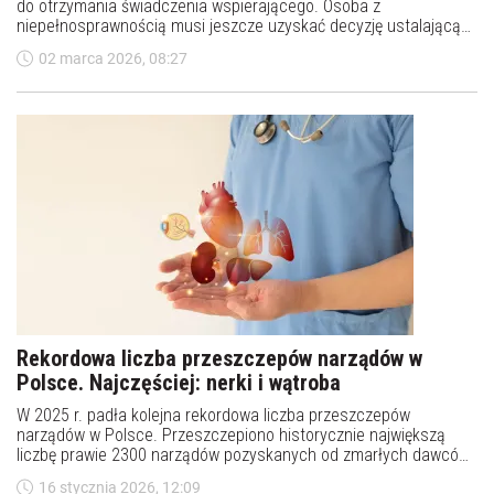
do otrzymania świadczenia wspierającego. Osoba z
niepełnosprawnością musi jeszcze uzyskać decyzję ustalającą
poziom potrzeby wsparcia. W praktyce taka procedura nie należy
02 marca 2026, 08:27
do najłatwiejszych.
Rekordowa liczba przeszczepów narządów w
Polsce. Najczęściej: nerki i wątroba
W 2025 r. padła kolejna rekordowa liczba przeszczepów
narządów w Polsce. Przeszczepiono historycznie największą
liczbę prawie 2300 narządów pozyskanych od zmarłych dawców
(dane Poltransplant). Najczęściej przeszczepia się nerki, wątrobę,
16 stycznia 2026, 12:09