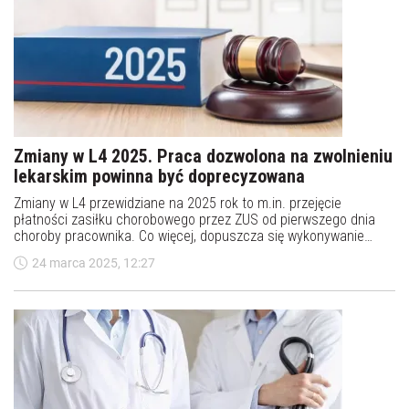
Zmiany w L4 2025. Praca dozwolona na zwolnieniu
lekarskim powinna być doprecyzowana
Zmiany w L4 przewidziane na 2025 rok to m.in. przejęcie
płatności zasiłku chorobowego przez ZUS od pierwszego dnia
choroby pracownika. Co więcej, dopuszcza się wykonywanie
pracy w trakcie zwolnienia lekarskiego. Według przedsiębiorców
24 marca 2025, 12:27
taka praca powinna być doprecyzowana. Czego jeszcze boją się
firmy?