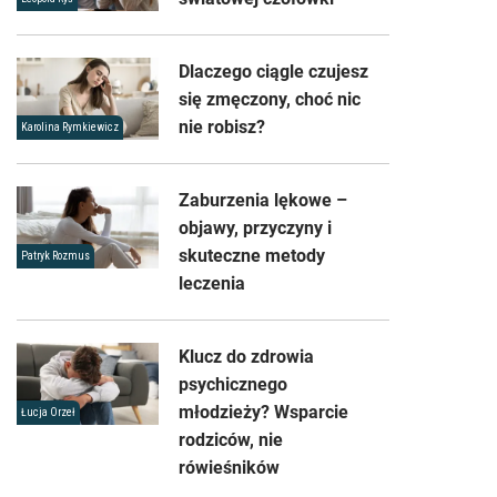
Dlaczego ciągle czujesz
się zmęczony, choć nic
nie robisz?
Karolina Rymkiewicz
Zaburzenia lękowe –
objawy, przyczyny i
skuteczne metody
Patryk Rozmus
leczenia
Klucz do zdrowia
psychicznego
młodzieży? Wsparcie
Łucja Orzeł
rodziców, nie
rówieśników