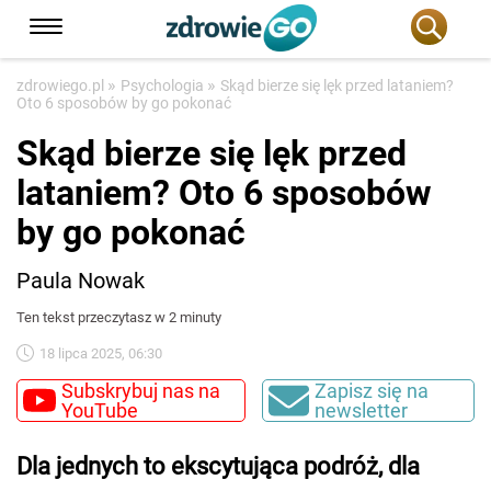
»
»
zdrowiego.pl
Psychologia
Skąd bierze się lęk przed lataniem?
Oto 6 sposobów by go pokonać
Skąd bierze się lęk przed
lataniem? Oto 6 sposobów
by go pokonać
Paula Nowak
Ten tekst przeczytasz w 2 minuty
18 lipca 2025, 06:30
Subskrybuj nas na
Zapisz się na
YouTube
newsletter
Dla jednych to ekscytująca podróż, dla