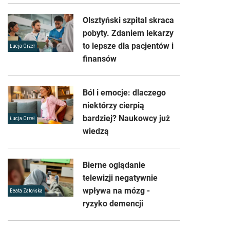
Olsztyński szpital skraca
pobyty. Zdaniem lekarzy
to lepsze dla pacjentów i
Łucja Orzeł
finansów
Ból i emocje: dlaczego
niektórzy cierpią
bardziej? Naukowcy już
Łucja Orzeł
wiedzą
Bierne oglądanie
telewizji negatywnie
wpływa na mózg -
Beata Zatońska
ryzyko demencji