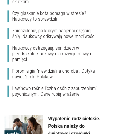
skutkami
Czy głaskanie kota pomaga w stresie?
Naukowcy to sprawdzili
Znieczulenie, po którym pacjenci częściej
śnią. Naukowcy odkrywają nowe możliwości
Naukowcy ostrzegają: sen dzieci w
przedszkolu kluczowy dla rozwoju mowy i
pamięci
Fibromialgia "niewidzialna choroba". Dotyka
nawet 2 mln Polaków
Lawinowo rośnie liczba osób z zaburzeniami
psychicznymi. Dane robią wrażenie
Wypalenie rodzicielskie.
Polska należy do
światowej czołówki
Leopold Ryś