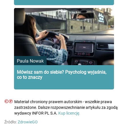
Paula Nowak
Mówisz sam do siebie? Psycholog wyjaśnia,
co to znaczy
©℗
Materiał chroniony prawem autorskim - wszelkie prawa
zastrzeżone. Dalsze rozpowszechnianie artykułu za zgodą
wydawcy INFOR PL S.A.
Kup licencję.
Źródło:
ZdrowieGO