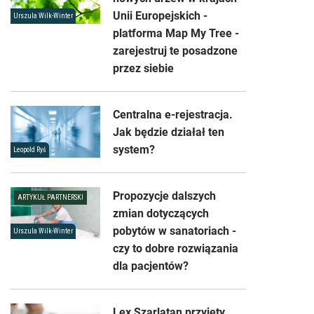
Unii Europejskich -
Urszula Wilk-Winter
platforma Map My Tree -
zarejestruj te posadzone
przez siebie
Centralna e-rejestracja.
Jak będzie działał ten
system?
Leopold Ryś
Propozycje dalszych
ARTYKUŁ PARTNERSKI
zmian dotyczących
pobytów w sanatoriach -
Urszula Wilk-Winter
czy to dobre rozwiązania
dla pacjentów?
Lex Szarlatan przyjęty