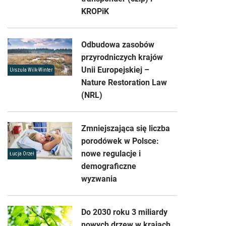
KROPiK
Odbudowa zasobów
przyrodniczych krajów
Unii Europejskiej –
Urszula Wilk-Winter
Nature Restoration Law
(NRL)
Zmniejszająca się liczba
porodówek w Polsce:
nowe regulacje i
Łucja Orzeł
demograficzne
wyzwania
Do 2030 roku 3 miliardy
nowych drzew w krajach