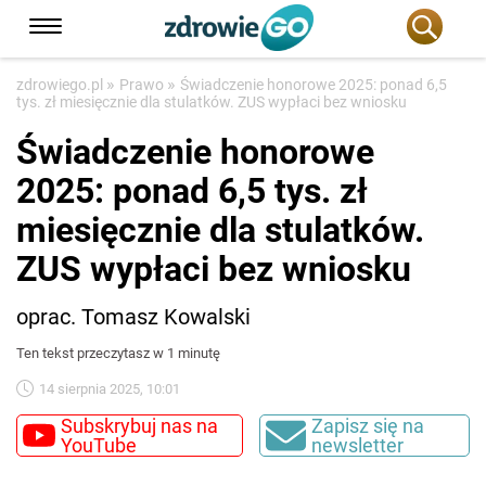
»
»
zdrowiego.pl
Prawo
Świadczenie honorowe 2025: ponad 6,5
tys. zł miesięcznie dla stulatków. ZUS wypłaci bez wniosku
Świadczenie honorowe
2025: ponad 6,5 tys. zł
miesięcznie dla stulatków.
ZUS wypłaci bez wniosku
oprac. Tomasz Kowalski
Ten tekst przeczytasz w 1 minutę
14 sierpnia 2025, 10:01
Subskrybuj nas na
Zapisz się na
YouTube
newsletter