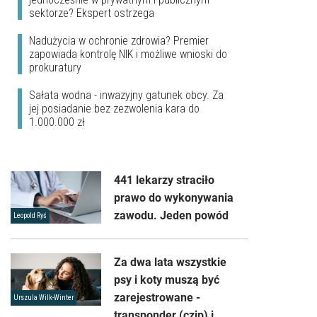
sektorze? Ekspert ostrzega
Nadużycia w ochronie zdrowia? Premier
zapowiada kontrolę NIK i możliwe wnioski do
prokuratury
Sałata wodna - inwazyjny gatunek obcy. Za
jej posiadanie bez zezwolenia kara do
1.000.000 zł
441 lekarzy straciło
prawo do wykonywania
zawodu. Jeden powód
Leopold Ryś
Za dwa lata wszystkie
psy i koty muszą być
zarejestrowane -
Urszula Wilk-Winter
transponder (czip) i