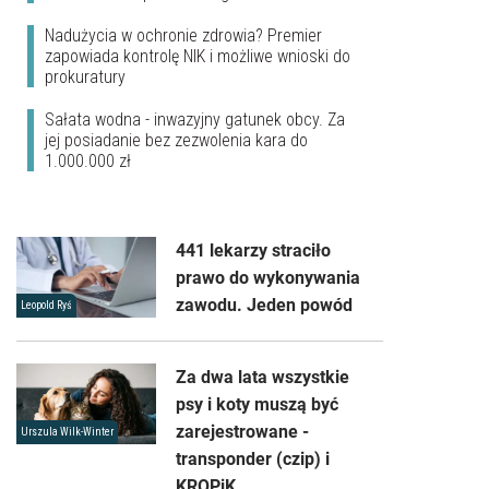
Nadużycia w ochronie zdrowia? Premier
zapowiada kontrolę NIK i możliwe wnioski do
prokuratury
Sałata wodna - inwazyjny gatunek obcy. Za
jej posiadanie bez zezwolenia kara do
1.000.000 zł
441 lekarzy straciło
prawo do wykonywania
zawodu. Jeden powód
Leopold Ryś
Za dwa lata wszystkie
psy i koty muszą być
zarejestrowane -
Urszula Wilk-Winter
transponder (czip) i
KROPiK