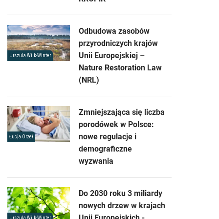
Odbudowa zasobów
przyrodniczych krajów
Unii Europejskiej –
Urszula Wilk-Winter
Nature Restoration Law
(NRL)
Zmniejszająca się liczba
porodówek w Polsce:
nowe regulacje i
Łucja Orzeł
demograficzne
wyzwania
Do 2030 roku 3 miliardy
nowych drzew w krajach
Unii Europejskich -
Urszula Wilk-Winter