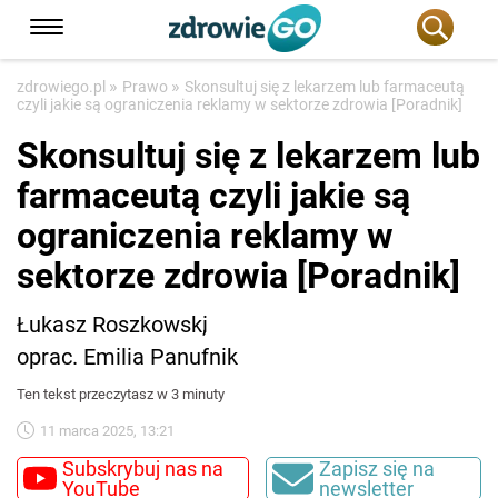
»
»
zdrowiego.pl
Prawo
Skonsultuj się z lekarzem lub farmaceutą
czyli jakie są ograniczenia reklamy w sektorze zdrowia [Poradnik]
Skonsultuj się z lekarzem lub
farmaceutą czyli jakie są
ograniczenia reklamy w
sektorze zdrowia [Poradnik]
Łukasz Roszkowski
oprac. Emilia Panufnik
Ten tekst przeczytasz w 3 minuty
11 marca 2025, 13:21
Subskrybuj nas na
Zapisz się na
YouTube
newsletter