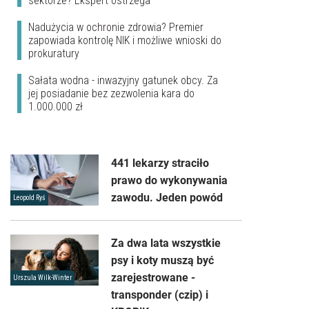
sektorze? Ekspert ostrzega
Nadużycia w ochronie zdrowia? Premier
zapowiada kontrolę NIK i możliwe wnioski do
prokuratury
Sałata wodna - inwazyjny gatunek obcy. Za
jej posiadanie bez zezwolenia kara do
1.000.000 zł
441 lekarzy straciło
prawo do wykonywania
zawodu. Jeden powód
Leopold Ryś
Za dwa lata wszystkie
psy i koty muszą być
zarejestrowane -
Urszula Wilk-Winter
transponder (czip) i