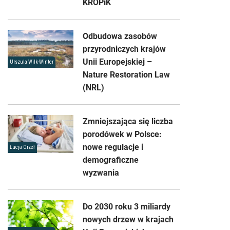
KROPiK
Odbudowa zasobów
przyrodniczych krajów
Unii Europejskiej –
Urszula Wilk-Winter
Nature Restoration Law
(NRL)
Zmniejszająca się liczba
porodówek w Polsce:
nowe regulacje i
Łucja Orzeł
demograficzne
wyzwania
Do 2030 roku 3 miliardy
nowych drzew w krajach