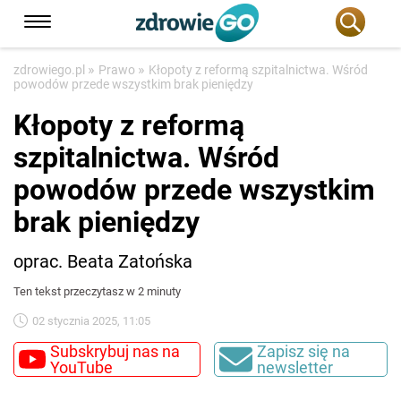
»
»
zdrowiego.pl
Prawo
Kłopoty z reformą szpitalnictwa. Wśród
powodów przede wszystkim brak pieniędzy
Kłopoty z reformą
szpitalnictwa. Wśród
powodów przede wszystkim
brak pieniędzy
oprac. Beata Zatońska
Ten tekst przeczytasz w 2 minuty
02 stycznia 2025, 11:05
Subskrybuj nas na
Zapisz się na
YouTube
newsletter