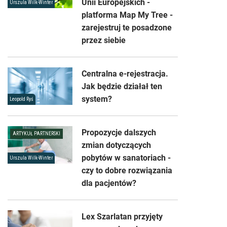
Unii Europejskich -
Urszula Wilk-Winter
platforma Map My Tree -
zarejestruj te posadzone
przez siebie
Centralna e-rejestracja.
Jak będzie działał ten
system?
Leopold Ryś
Propozycje dalszych
ARTYKUŁ PARTNERSKI
zmian dotyczących
pobytów w sanatoriach -
Urszula Wilk-Winter
czy to dobre rozwiązania
dla pacjentów?
Lex Szarlatan przyjęty