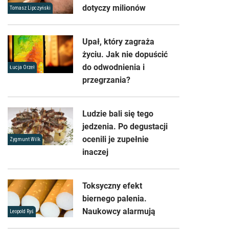
dotyczy milionów
Tomasz Lipczyński
Upał, który zagraża
życiu. Jak nie dopuścić
do odwodnienia i
Łucja Orzeł
przegrzania?
Ludzie bali się tego
jedzenia. Po degustacji
ocenili je zupełnie
Zygmunt Wilk
inaczej
Toksyczny efekt
biernego palenia.
Naukowcy alarmują
Leopold Ryś