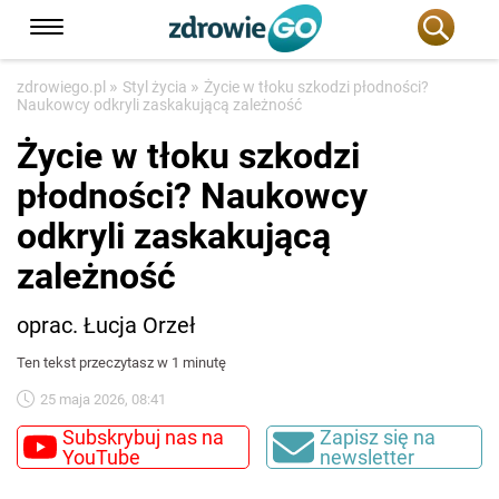
»
»
zdrowiego.pl
Styl życia
Życie w tłoku szkodzi płodności?
Naukowcy odkryli zaskakującą zależność
Życie w tłoku szkodzi
płodności? Naukowcy
odkryli zaskakującą
zależność
oprac. Łucja Orzeł
Ten tekst przeczytasz w 1 minutę
25 maja 2026, 08:41
Subskrybuj nas na
Zapisz się na
YouTube
newsletter