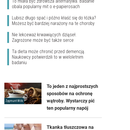
To miała być zdrowsza alternatywa. Badanie
obala popularny mit o e-papierosach
Lubisz długo spać i późno kłaść się do łóżka?
Możesz być bardziej narażony na te choroby
Nie lekceważ krwawiących dziąseł.
Zagrożone może być także serce
Ta dieta może chronić przed demencją.
Naukowcy potwierdzili to w wieloletnim
badaniu
To jeden z najprostszych
sposobów na ochronę
wątroby. Wystarczy pić
Zygmunt Wilk
ten popularny napój
Tkanka tłuszczowa na