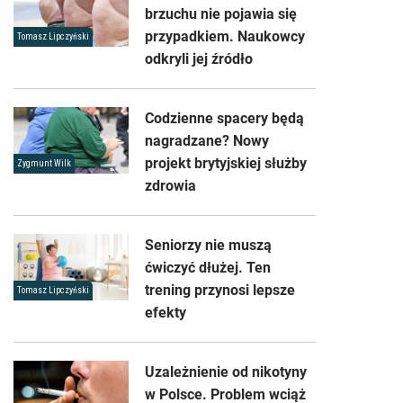
brzuchu nie pojawia się
przypadkiem. Naukowcy
Tomasz Lipczyński
odkryli jej źródło
Codzienne spacery będą
nagradzane? Nowy
projekt brytyjskiej służby
Zygmunt Wilk
zdrowia
Seniorzy nie muszą
ćwiczyć dłużej. Ten
trening przynosi lepsze
Tomasz Lipczyński
efekty
Uzależnienie od nikotyny
w Polsce. Problem wciąż