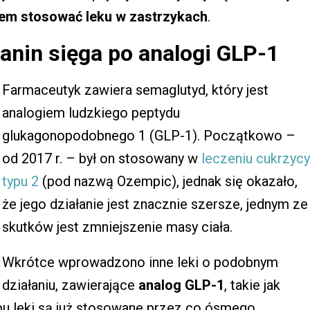
iem stosować leku w zastrzykach
.
nin sięga po analogi GLP-1
Farmaceutyk zawiera semaglutyd, który jest
analogiem ludzkiego peptydu
glukagonopodobnego 1 (GLP-1). Początkowo –
od 2017 r. – był on stosowany w
leczeniu cukrzycy
typu 2
(pod nazwą Ozempic), jednak się okazało,
że jego działanie jest znacznie szersze, jednym ze
skutków jest zmniejszenie masy ciała.
Wkrótce wprowadzono inne leki o podobnym
działaniu, zawierające
analog GLP-1
, takie jak
pu leki są już stosowane przez co ósmego