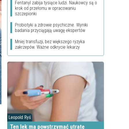
Fentanyl zabija tysiące ludzi. Naukowcy są o
krok od przełomu w opracowaniu
szczepionki
Probiotyki a zdrowie psychiczne. Wyniki
badania przyciągają uwagę ekspertów
Mniej transfuzji, bez większego ryzyka
zakrzepów. Ważne odkrycie lekarzy
Leopold Ryś
Ten lek ma powstrzymać utratę