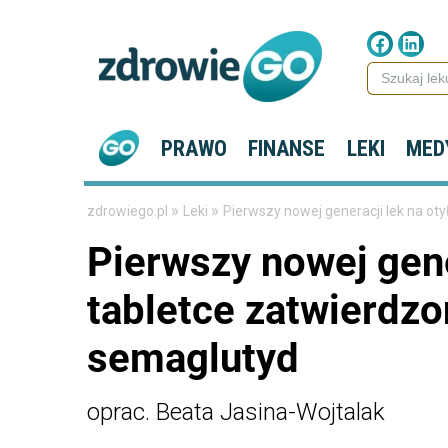
PRAWO
FINANSE
LEKI
MED
»
»
zdrowiego.pl
Leki
Pierwszy nowej generacji lek na ot
Pierwszy nowej gene
tabletce zatwierdzo
semaglutyd
oprac. Beata Jasina-Wojtalak