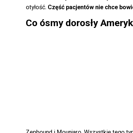
otyłość.
Część pacjentów nie chce bow
Co ósmy dorosły Ameryka
Zepbound i Mounjaro. Wszystkie tego ty