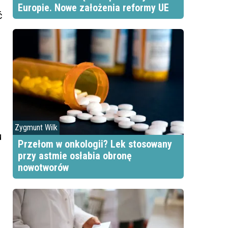
Europie. Nowe założenia reformy UE
ć
Zygmunt Wilk
u
Przełom w onkologii? Lek stosowany
przy astmie osłabia obronę
nowotworów