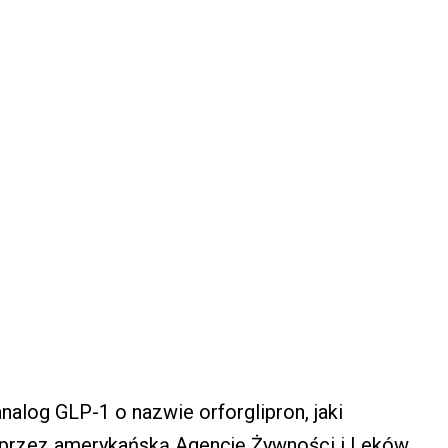
alog GLP-1 o nazwie orforglipron, jaki
przez amerykańską Agencję Żywności i Leków