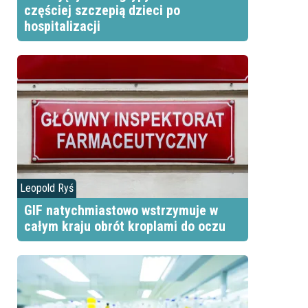
częściej szczepią dzieci po
hospitalizacji
Leopold Ryś
GIF natychmiastowo wstrzymuje w
całym kraju obrót kroplami do oczu