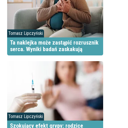
Tomasz Lipczyński
Ta naklejka może zastąpić rozrusznik
serca. Wyniki badań zaskakują
Tomasz Lipczyński
Szokujący efekt grypy: rodzice