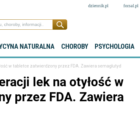
dziennik.pl
forsal.pl
YCYNA NATURALNA
CHOROBY
PSYCHOLOGIA
yłość w tabletce zatwierdzony przez FDA. Zawiera semaglutyd
racji lek na otyłość w
ny przez FDA. Zawiera