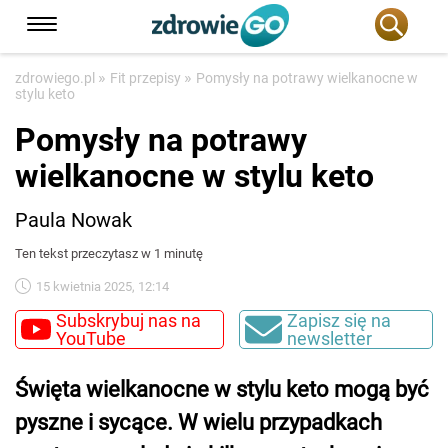
»
»
zdrowiego.pl
Fit przepisy
Pomysły na potrawy wielkanocne w
stylu keto
Pomysły na potrawy
wielkanocne w stylu keto
Paula Nowak
Ten tekst przeczytasz w 1 minutę
15 kwietnia 2025, 12:14
Subskrybuj nas na
Zapisz się na
YouTube
newsletter
Święta wielkanocne w stylu keto mogą być
pyszne i sycące. W wielu przypadkach