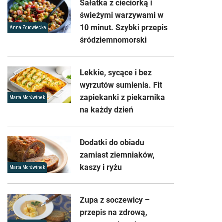
Sałatka z cieciorką i
świeżymi warzywami w
10 minut. Szybki przepis
Anna Zdrowiecka
śródziemnomorski
Lekkie, sycące i bez
wyrzutów sumienia. Fit
zapiekanki z piekarnika
Marta Morświnek
na każdy dzień
Dodatki do obiadu
zamiast ziemniaków,
kaszy i ryżu
Marta Morświnek
Zupa z soczewicy –
przepis na zdrową,