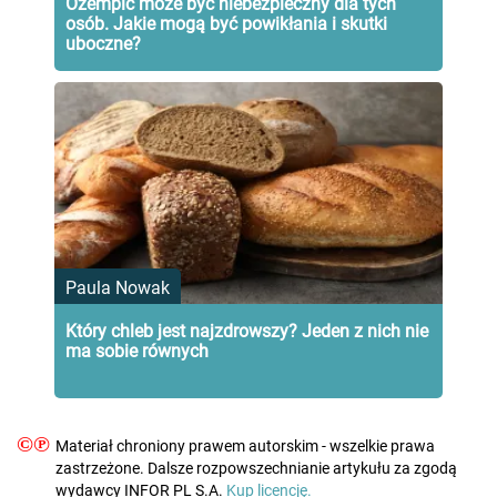
Ozempic może być niebezpieczny dla tych
osób. Jakie mogą być powikłania i skutki
uboczne?
Paula Nowak
Który chleb jest najzdrowszy? Jeden z nich nie
ma sobie równych
©℗
Materiał chroniony prawem autorskim - wszelkie prawa
zastrzeżone. Dalsze rozpowszechnianie artykułu za zgodą
wydawcy INFOR PL S.A.
Kup licencję.