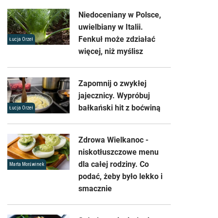
Niedoceniany w Polsce,
uwielbiany w Italii.
Fenkuł może zdziałać
Łucja Orzeł
więcej, niż myślisz
Zapomnij o zwykłej
jajecznicy. Wypróbuj
bałkański hit z boćwiną
Łucja Orzeł
Zdrowa Wielkanoc -
niskotłuszczowe menu
dla całej rodziny. Co
Marta Morświnek
podać, żeby było lekko i
smacznie