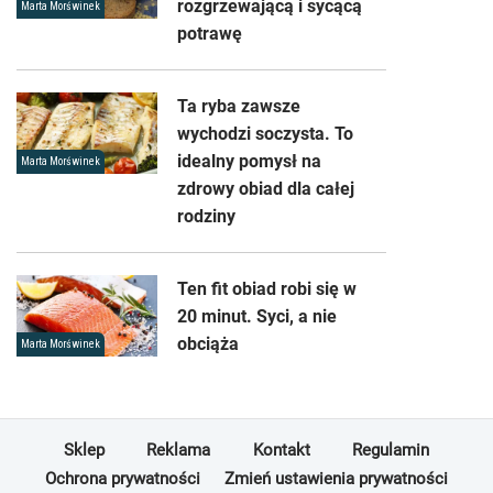
rozgrzewającą i sycącą
Marta Morświnek
potrawę
Ta ryba zawsze
wychodzi soczysta. To
idealny pomysł na
Marta Morświnek
zdrowy obiad dla całej
rodziny
Ten fit obiad robi się w
20 minut. Syci, a nie
obciąża
Marta Morświnek
Sklep
Reklama
Kontakt
Regulamin
Ochrona prywatności
Zmień ustawienia prywatności