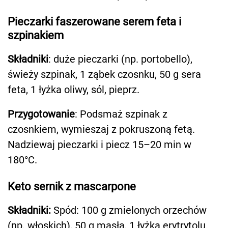
Pieczarki faszerowane serem feta i
szpinakiem
Składniki
: duże pieczarki (np. portobello),
świeży szpinak, 1 ząbek czosnku, 50 g sera
feta, 1 łyżka oliwy, sól, pieprz.
Przygotowanie
: Podsmaż szpinak z
czosnkiem, wymieszaj z pokruszoną fetą.
Nadziewaj pieczarki i piecz 15–20 min w
180°C.
Keto sernik z mascarpone
Składniki:
Spód: 100 g zmielonych orzechów
(np. włoskich), 50 g masła, 1 łyżka erytrytolu.