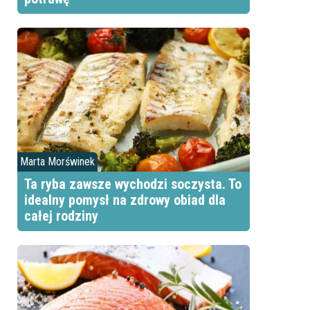
Marta Morświnek
Ta ryba zawsze wychodzi soczysta. To
idealny pomysł na zdrowy obiad dla
całej rodziny