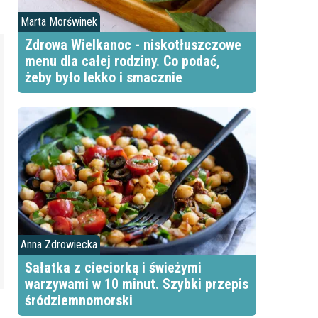
Marta Morświnek
Zdrowa Wielkanoc - niskotłuszczowe
menu dla całej rodziny. Co podać,
żeby było lekko i smacznie
Anna Zdrowiecka
Sałatka z cieciorką i świeżymi
warzywami w 10 minut. Szybki przepis
śródziemnomorski