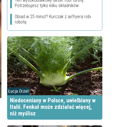
Ten wysokobiałkowy deser robi furorę.
Potrzebujesz tylko kilku składników
Obiad w 25 minut? Kurczak z airfryera robi
robotę
Łucja Orzeł
Niedoceniany w Polsce, uwielbiany w
Italii. Fenkuł może zdziałać więcej,
niż myślisz