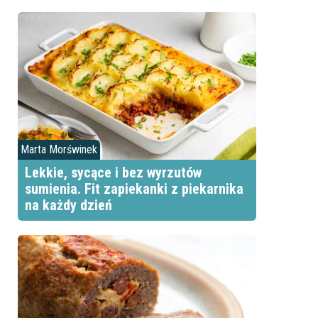
Marta Morświnek
Lekkie, sycące i bez wyrzutów
sumienia. Fit zapiekanki z piekarnika
na każdy dzień