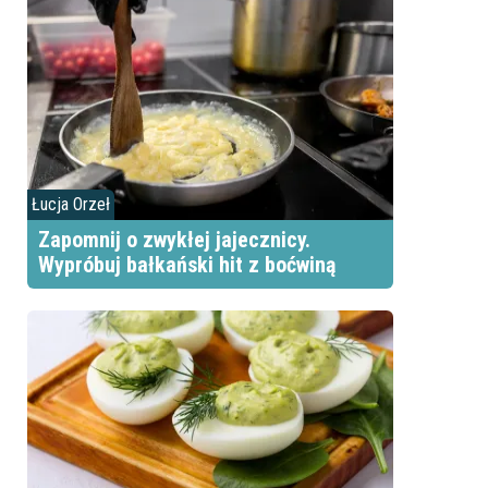
Łucja Orzeł
Zapomnij o zwykłej jajecznicy.
Wypróbuj bałkański hit z boćwiną