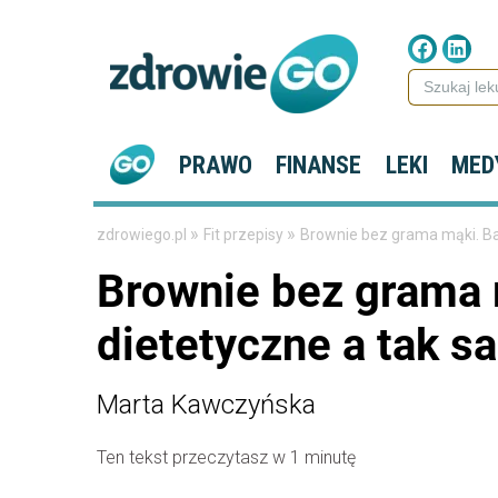
PRAWO
FINANSE
LEKI
MED
»
»
zdrowiego.pl
Fit przepisy
Brownie bez grama mąki. B
Brownie bez grama 
dietetyczne a tak 
Marta Kawczyńska
Ten tekst przeczytasz w 1 minutę