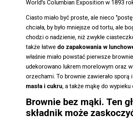
World's Columbian Exposition w 1893 ro
Ciasto miało być proste, ale nieco "post
chciała, by było mniejsze od tortu, ale bog
chodzi o nadzienie, niż zwykłe ciasteczk
także łatwe
do zapakowania w lunchow
właśnie miało powstać pierwsze brownie
udekorowano lukrem morelowym oraz w
orzechami. To brownie zawierało sporą 
masła i cukru
, a także mąkę do wypieku ci
Brownie bez mąki. Ten g
składnik może zaskoczy