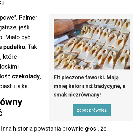
ku.
ępowe". Palmer
atsze, jeśli
o. Miało być
e pudełko
. Tak
, które
łoskimi
ilość
czekolady,
Fit pieczone faworki. Mają
ast i jajka.
mniej kalorii niż tradycyjne, a
smak niezrównany!
łówny
ć
zobacz również
Inna historia powstania brownie głosi, że