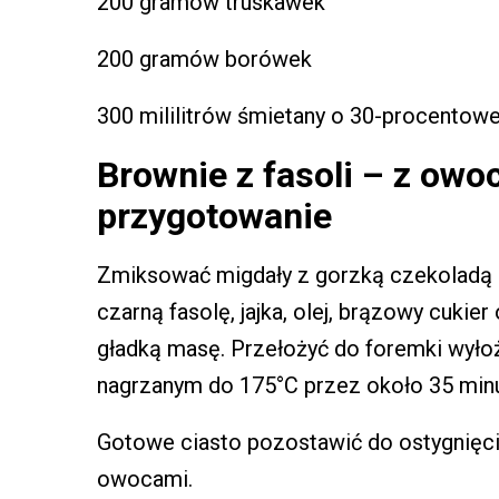
200 gramów truskawek
200 gramów borówek
300 mililitrów śmietany o 30-procentowe
Brownie z fasoli – z owoc
przygotowanie
Zmiksować migdały z gorzką czekoladą 
czarną fasolę, jajka, olej, brązowy cuki
gładką masę. Przełożyć do foremki wyłoż
nagrzanym do 175°C przez około 35 minut
Gotowe ciasto pozostawić do ostygnięci
owocami.