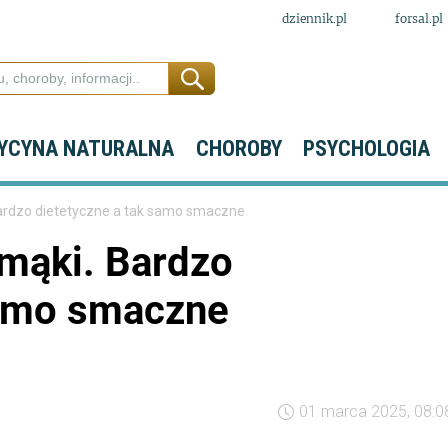
dziennik.pl
forsal.pl
YCYNA NATURALNA
CHOROBY
PSYCHOLOGIA
ardzo dietetyczne a tak samo smaczne
mąki. Bardzo
samo smaczne
01 marca 2025, 08:0