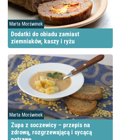
Marta Morświnek
Dodatki do obiadu zamiast
ziemniaków, kaszy i ryżu
Marta Morświnek
Zupa z soczewicy – przepis na
zdrową, rozgrzewającą i sycącą
potrawę