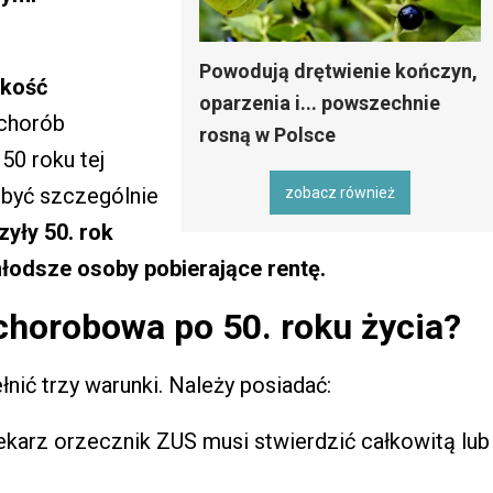
Powodują drętwienie kończyn,
okość
oparzenia i... powszechnie
 chorób
rosną w Polsce
50 roku tej
 być szczególnie
zobacz również
yły 50. rok
młodsze osoby pobierające rentę.
chorobowa po 50. roku życia?
nić trzy warunki. Należy posiadać:
ekarz orzecznik ZUS musi stwierdzić całkowitą lub