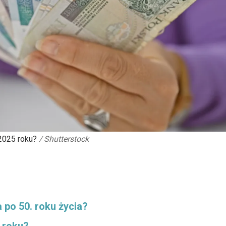
2025 roku?
/
Shutterstock
po 50. roku życia?