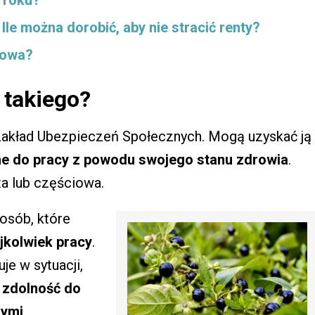
 roku?
le można dorobić, aby nie stracić renty?
bowa?
 takiego?
Zakład Ubezpieczeń Społecznych. Mogą uzyskać ją
ne do pracy z powodu swojego stanu zdrowia
.
a lub częściowa.
osób, które
jkolwiek pracy
.
e w sytuacji,
 zdolność do
nymi