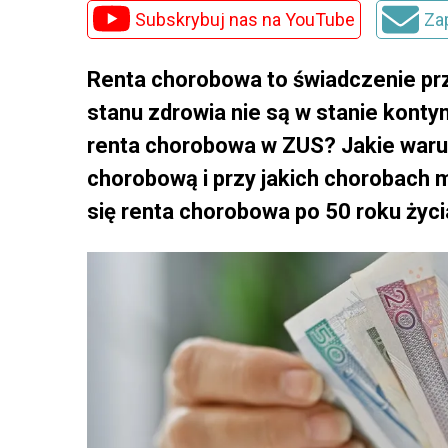
Subskrybuj nas na YouTube
Za
Renta chorobowa to świadczenie p
stanu zdrowia nie są w stanie kont
renta chorobowa w ZUS? Jakie warun
chorobową i przy jakich chorobach m
się renta chorobowa po 50 roku życi