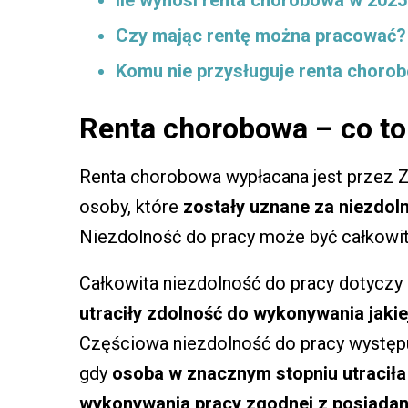
Ile wynosi renta chorobowa w 2025
Czy mając rentę można pracować? I
Komu nie przysługuje renta choro
Renta chorobowa – co to
Renta chorobowa wypłacana jest przez 
osoby, które
zostały uznane za niezdol
Niezdolność do pracy może być całkowit
Całkowita niezdolność do pracy dotyczy 
utraciły zdolność do wykonywania jakie
Częściowa niezdolność do pracy występuj
gdy
osoba w znacznym stopniu utraciła
wykonywania pracy zgodnej z posiada