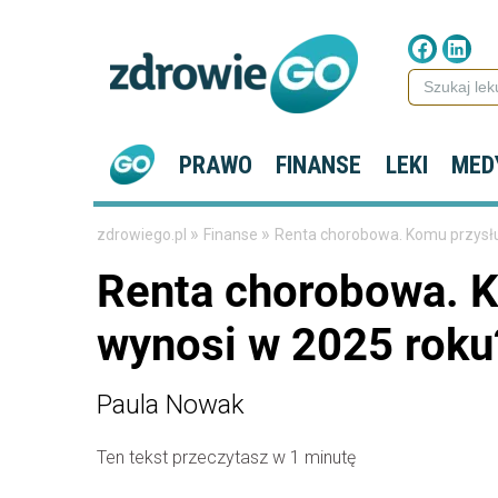
PRAWO
FINANSE
LEKI
MED
»
»
zdrowiego.pl
Finanse
Renta chorobowa. Komu przysług
Renta chorobowa. Ko
wynosi w 2025 roku
Paula Nowak
Ten tekst przeczytasz w 1 minutę