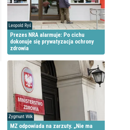
Leopold Ryś
Prezes NRA alarmuje: Po cichu
dokonuje się prywatyzacja ochrony
zdrowia
Zygmunt Wilk
MZ odpowiada na zarzuty. „Nie ma