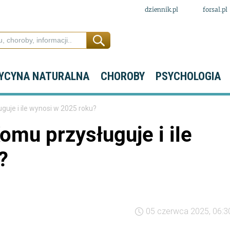
dziennik.pl
forsal.pl
YCYNA NATURALNA
CHOROBY
PSYCHOLOGIA
uje i ile wynosi w 2025 roku?
mu przysługuje i ile
?
05 czerwca 2025, 06:3