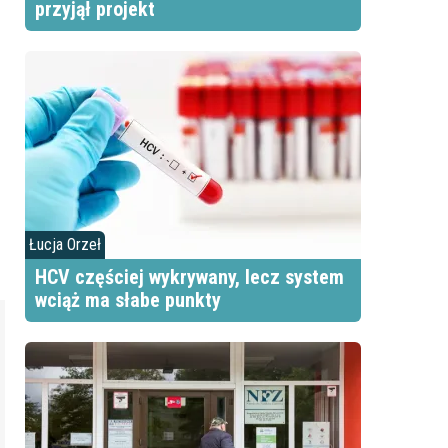
przyjął projekt
Łucja Orzeł
HCV częściej wykrywany, lecz system
wciąż ma słabe punkty