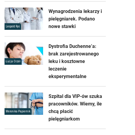
Wynagrodzenia lekarzy i
pielęgniarek. Podano
nowe stawki
Leopold Ryś
Dystrofia Duchenne’a:
brak zarejestrowanego
leku i kosztowne
Łucja Orzeł
leczenie
eksperymentalne
Szpital dla VIP-ów szuka
pracowników. Wiemy, ile
chcą płacić
Weronika Papiernik
pielęgniarkom