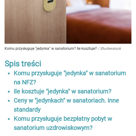
Komu przysługuje "jedynka" w sanatorium? Ile kosztuje?
/
Shutterstock
Spis treści
Komu przysługuje "jedynka" w sanatorium
na NFZ?
Ile kosztuje "jedynka" w sanatorium?
Ceny w "jedynkach" w sanatoriach. Inne
standardy
Komu przysługuje bezpłatny pobyt w
sanatorium uzdrowiskowym?