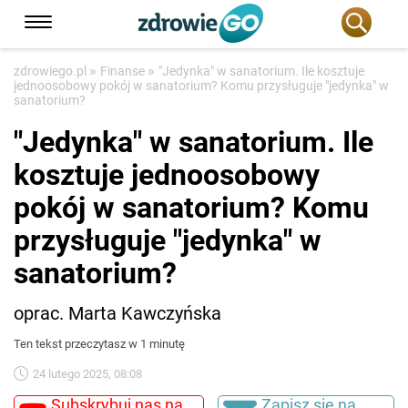
»
»
zdrowiego.pl
Finanse
"Jedynka" w sanatorium. Ile kosztuje
jednoosobowy pokój w sanatorium? Komu przysługuje "jedynka" w
sanatorium?
"Jedynka" w sanatorium. Ile
kosztuje jednoosobowy
pokój w sanatorium? Komu
przysługuje "jedynka" w
sanatorium?
oprac. Marta Kawczyńska
Ten tekst przeczytasz w 1 minutę
24 lutego 2025, 08:08
Subskrybuj nas na
Zapisz się na