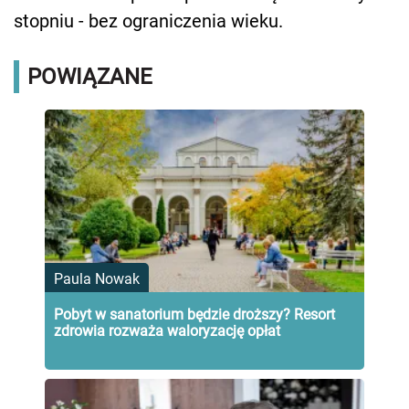
stopniu - bez ograniczenia wieku.
POWIĄZANE
Paula Nowak
Pobyt w sanatorium będzie droższy? Resort
zdrowia rozważa waloryzację opłat