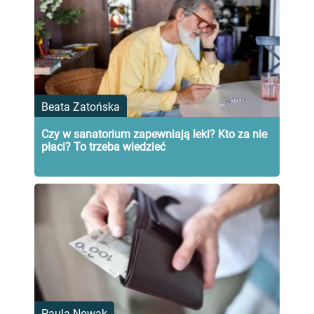
Beata Zatońska
Czy w sanatorium zapewniają leki? Kto za nie
płaci? To trzeba wiedzieć
Paula Nowak