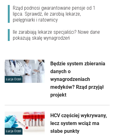
Rząd podnosi gwarantowane pensje od 1
lipca. Sprawdź, ile zarobią lekarze,
pielęgniarki i ratownicy
Ile zarabiają lekarze specjaliści? Nowe dane
pokazują skalę wynagrodzeń
Będzie system zbierania
danych o
wynagrodzeniach
Łucja Orzeł
medyków? Rząd przyjął
projekt
HCV częściej wykrywany,
lecz system wciąż ma
słabe punkty
Łucja Orzeł