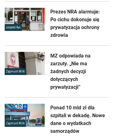
Prezes NRA alarmuje:
Po cichu dokonuje się
prywatyzacja ochrony
Leopold Ryś
zdrowia
MZ odpowiada na
zarzuty. „Nie ma
żadnych decyzji
Zygmunt Wilk
dotyczących
prywatyzacji”
Ponad 10 mld zł dla
szpitali w dekadę. Nowe
dane o wydatkach
Zygmunt Wilk
samorządów