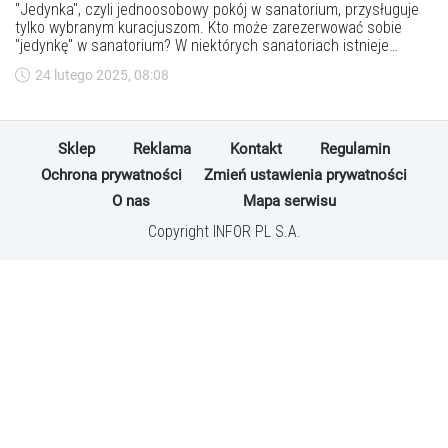
"Jedynka", czyli jednoosobowy pokój w sanatorium, przysługuje
tylko wybranym kuracjuszom. Kto może zarezerwować sobie
"jedynkę" w sanatorium? W niektórych sanatoriach istnieje
możliwość dopłaty za jednoosobowy pokój. Ile trzeba dopłacić?
24 lutego 2025, 08:08
Jaka to kwota?
Sklep
Reklama
Kontakt
Regulamin
Ochrona prywatności
Zmień ustawienia prywatności
O nas
Mapa serwisu
Copyright INFOR PL S.A.