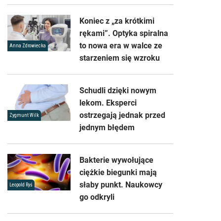
Koniec z „za krótkimi
rękami”. Optyka spiralna
to nowa era w walce ze
Anna Zdrowiecka
starzeniem się wzroku
Schudli dzięki nowym
lekom. Eksperci
ostrzegają jednak przed
Zygmunt Wilk
jednym błędem
Bakterie wywołujące
ciężkie biegunki mają
słaby punkt. Naukowcy
Leopold Ryś
go odkryli