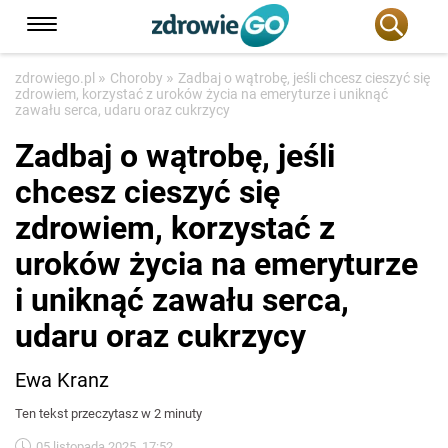
»
»
zdrowiego.pl
Choroby
Zadbaj o wątrobę, jeśli chcesz cieszyć się
zdrowiem, korzystać z uroków życia na emeryturze i uniknąć
zawału serca, udaru oraz cukrzycy
Zadbaj o wątrobę, jeśli
chcesz cieszyć się
zdrowiem, korzystać z
uroków życia na emeryturze
i uniknąć zawału serca,
udaru oraz cukrzycy
Ewa Kranz
Ten tekst przeczytasz w 2 minuty
05 listopada 2025, 17:52