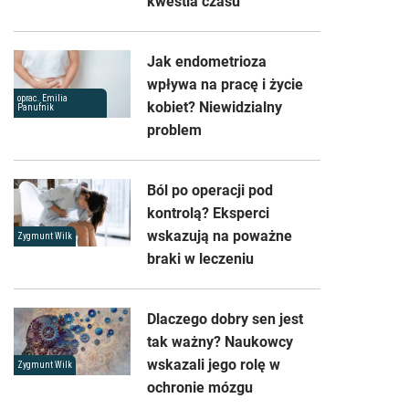
kwestia czasu
Jak endometrioza
wpływa na pracę i życie
oprac. Emilia
kobiet? Niewidzialny
Panufnik
problem
Ból po operacji pod
kontrolą? Eksperci
wskazują na poważne
Zygmunt Wilk
braki w leczeniu
Dlaczego dobry sen jest
tak ważny? Naukowcy
wskazali jego rolę w
Zygmunt Wilk
ochronie mózgu