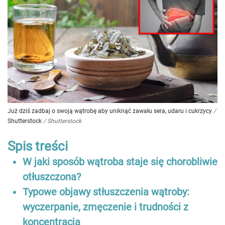
Już dziś zadbaj o swoją wątrobę aby uniknąć zawału sera, udaru i cukrzycy
/
Shutterstock
/
Shutterstock
Spis treści
W jaki sposób wątroba staje się chorobliwie
otłuszczona?
Typowe objawy stłuszczenia wątroby:
wyczerpanie, zmęczenie i trudności z
koncentracją