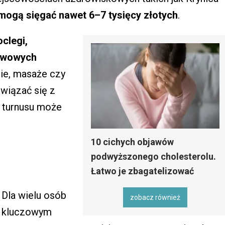
mogą sięgać nawet 6–7 tysięcy złotych
.
oclegi,
tawowych
ie, masaże czy
 wiązać się z
t turnusu może
10 cichych objawów
podwyższonego cholesterolu.
Łatwo je zbagatelizować
Dla wielu osób
zobacz również
kluczowym