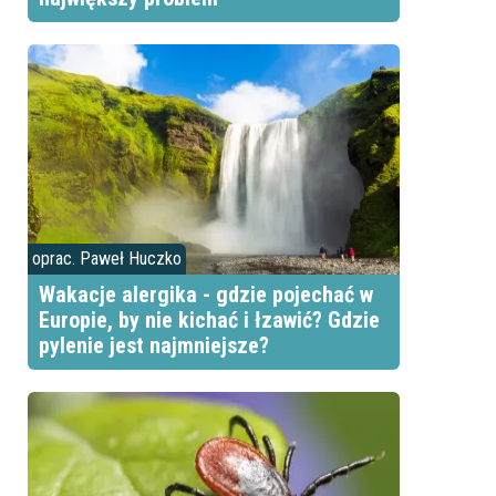
oprac. Paweł Huczko
Wakacje alergika - gdzie pojechać w
Europie, by nie kichać i łzawić? Gdzie
pylenie jest najmniejsze?