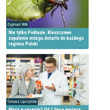
Zygmunt Wilk
Nie tylko Podlasie. Kleszczowe
zapalenie mózgu dotarło do każdego
regionu Polski
Tomasz Lipczyński
Masz e-receptę? Od 1 lipca możesz