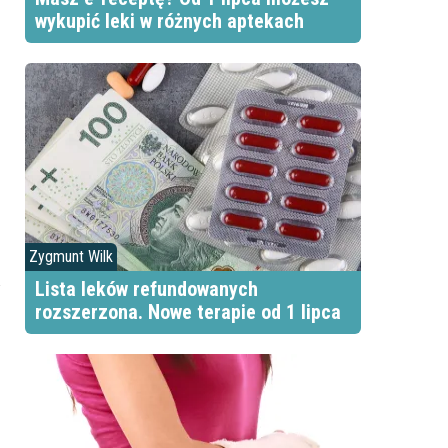
wykupić leki w różnych aptekach
Zygmunt Wilk
Lista leków refundowanych
rozszerzona. Nowe terapie od 1 lipca