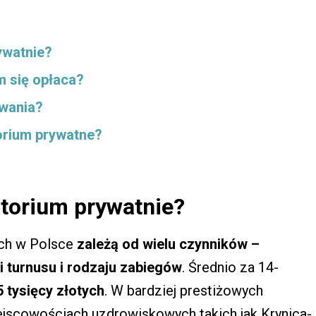
ywatnie?
m się opłaca?
owania?
orium prywatne?
atorium prywatnie?
ach w Polsce
zależą od wielu czynników –
i turnusu i rodzaju zabiegów
. Średnio za 14-
5 tysięcy złotych
. W bardziej prestiżowych
jscowościach uzdrowiskowych takich jak Krynica-