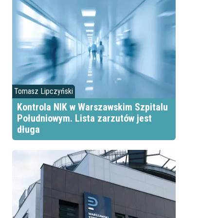
Tomasz Lipczyński
Kontrola NIK w Warszawskim Szpitalu
Południowym. Lista zarzutów jest
długa