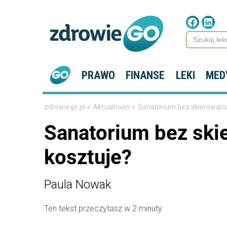
PRAWO
FINANSE
LEKI
MED
»
»
zdrowiego.pl
Aktualności
Sanatorium bez skierowania
Sanatorium bez skie
kosztuje?
Paula Nowak
Ten tekst przeczytasz w 2 minuty