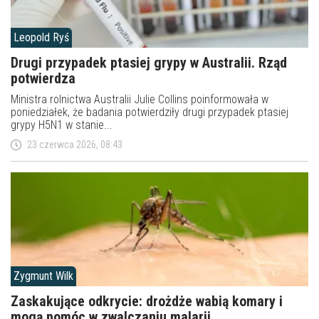
Leopold Ryś
Drugi przypadek ptasiej grypy w Australii. Rząd
potwierdza
Ministra rolnictwa Australii Julie Collins poinformowała w
poniedziałek, że badania potwierdziły drugi przypadek ptasiej
grypy H5N1 w stanie...
23 czerwca 2026, 08:43
Zygmunt Wilk
Zaskakujące odkrycie: drożdże wabią komary i
mogą pomóc w zwalczaniu malarii