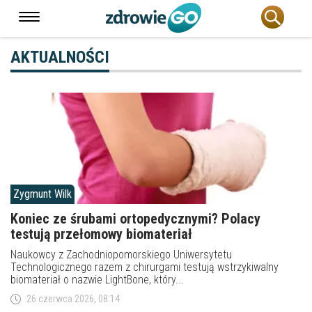
AKTUALNOŚCI
Zygmunt Wilk
Koniec ze śrubami ortopedycznymi? Polacy
testują przełomowy biomateriał
Naukowcy z Zachodniopomorskiego Uniwersytetu
Technologicznego razem z chirurgami testują wstrzykiwalny
biomateriał o nazwie LightBone, który...
26 czerwca 2026, 08:14