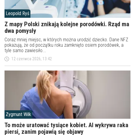
Leopold Ryś
Z mapy Polski znikają kolejne porodówki. Rząd ma
dwa pomysły
Coraz mniej miejsc, w których można urodzić dziecko. Dane NFZ
pokazują, że od początku roku zamknięto osiem porodówek, a
tyle samo zawiesiło...
12 czerwca 2026, 13:42
Zygmunt Wilk
To może uratować tysiące kobiet. AI wykrywa raka
piersi, zanim pojawią się objawy