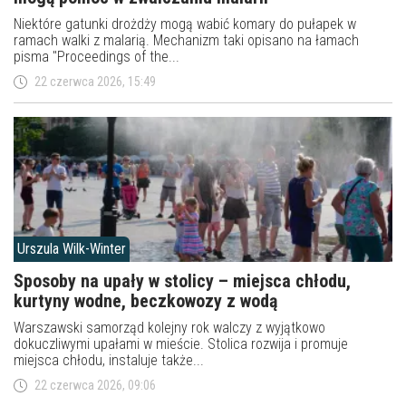
Niektóre gatunki drożdży mogą wabić komary do pułapek w
ramach walki z malarią. Mechanizm taki opisano na łamach
pisma "Proceedings of the...
22 czerwca 2026, 15:49
Urszula Wilk-Winter
Sposoby na upały w stolicy – miejsca chłodu,
kurtyny wodne, beczkowozy z wodą
Warszawski samorząd kolejny rok walczy z wyjątkowo
dokuczliwymi upałami w mieście. Stolica rozwija i promuje
miejsca chłodu, instaluje także...
22 czerwca 2026, 09:06