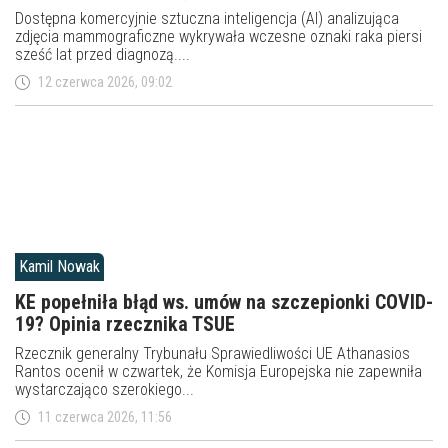
Dostępna komercyjnie sztuczna inteligencja (AI) analizująca
zdjęcia mammograficzne wykrywała wczesne oznaki raka piersi
sześć lat przed diagnozą....
12 czerwca 2026, 09:02
Kamil Nowak
KE popełniła błąd ws. umów na szczepionki COVID-
19? Opinia rzecznika TSUE
Rzecznik generalny Trybunału Sprawiedliwości UE Athanasios
Rantos ocenił w czwartek, że Komisja Europejska nie zapewniła
wystarczająco szerokiego...
11 czerwca 2026, 11:56