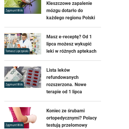
Kleszczowe zapalenie
mózgu dotarło do
Zygmunt Wilk
każdego regionu Polski
Masz e-receptę? Od 1
lipca możesz wykupić
leki w różnych aptekach
Tomasz Lipczyński
Lista leków
refundowanych
rozszerzona. Nowe
Zygmunt Wilk
terapie od 1 lipca
Koniec ze śrubami
ortopedycznymi? Polacy
testują przełomowy
Zygmunt Wilk