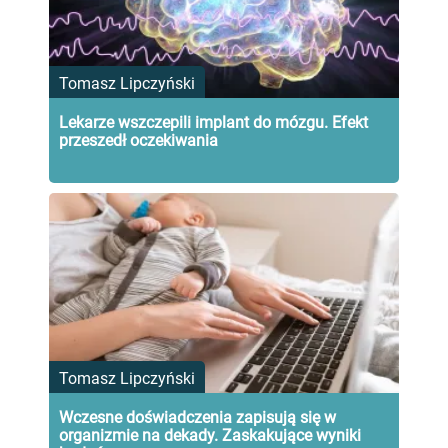
Tomasz Lipczyński
Lekarze wszczepili implant do mózgu. Efekt
przeszedł oczekiwania
Tomasz Lipczyński
Wczesne doświadczenia zapisują się w
organizmie na dekady. Zaskakujące wyniki