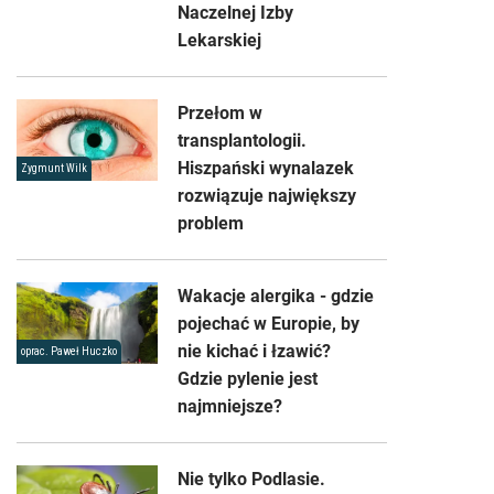
Naczelnej Izby
Lekarskiej
Przełom w
transplantologii.
Hiszpański wynalazek
Zygmunt Wilk
rozwiązuje największy
problem
Wakacje alergika - gdzie
pojechać w Europie, by
nie kichać i łzawić?
oprac. Paweł Huczko
Gdzie pylenie jest
najmniejsze?
Nie tylko Podlasie.