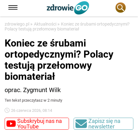
»
»
zdrowiego.pl
Aktualności
Koniec ze śrubami ortopedycznymi?
Polacy testują przełomowy biomateriał
Koniec ze śrubami
ortopedycznymi? Polacy
testują przełomowy
biomateriał
oprac. Zygmunt Wilk
Ten tekst przeczytasz w 2 minuty
26 czerwca 2026, 08:14
Subskrybuj nas na
Zapisz się na
YouTube
newsletter