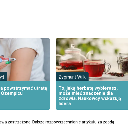
yś
Zygmunt Wilk
ma powstrzymać utratę
To, jaką herbatę wybierasz,
o Ozempicu
może mieć znaczenie dla
zdrowia. Naukowcy wskazują
lidera
rawa zastrzeżone. Dalsze rozpowszechnianie artykułu za zgodą