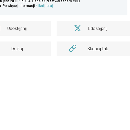
 jest INFOR PL S.A. Dane są przetwarzane w celu
. Po więcej informacji
kliknij tutaj
.
Udostępnij
Udostępnij
Drukuj
Skopiuj link