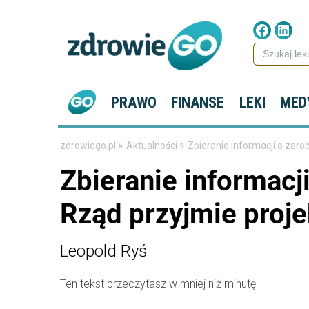
PRAWO
FINANSE
LEKI
MED
»
»
zdrowiego.pl
Aktualności
Zbieranie informacji o zar
Zbieranie informac
Rząd przyjmie proje
Leopold Ryś
Ten tekst przeczytasz w mniej niż minutę