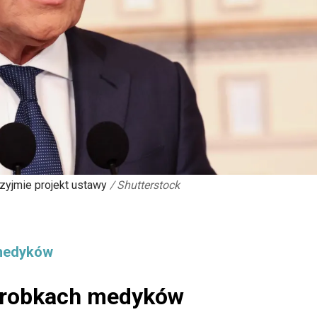
zyjmie projekt ustawy
/
Shutterstock
 medyków
zarobkach medyków