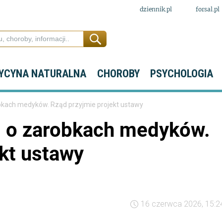
dziennik.pl
forsal.pl
YCYNA NATURALNA
CHOROBY
PSYCHOLOGIA
obkach medyków. Rząd przyjmie projekt ustawy
ji o zarobkach medyków.
kt ustawy
16 czerwca 2026, 15:2