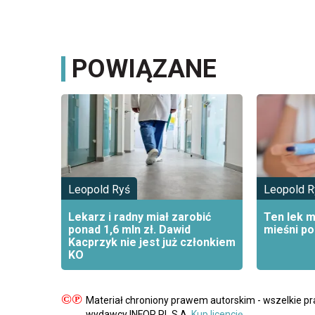
POWIĄZANE
Leopold Ryś
Leopold R
Lekarz i radny miał zarobić
Ten lek 
ponad 1,6 mln zł. Dawid
mieśni p
Kacprzyk nie jest już członkiem
KO
©℗
Materiał chroniony prawem autorskim - wszelkie p
wydawcy INFOR PL S.A.
Kup licencję.