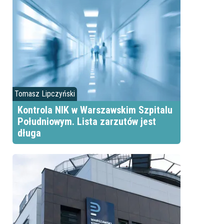
Tomasz Lipczyński
e
Kontrola NIK w Warszawskim Szpitalu
Południowym. Lista zarzutów jest
długa