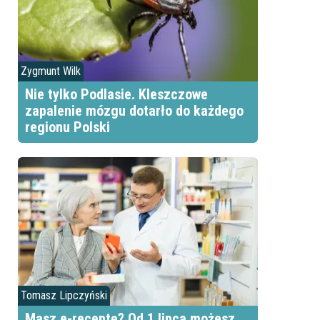
Zygmunt Wilk
Nie tylko Podlasie. Kleszczowe
zapalenie mózgu dotarło do każdego
regionu Polski
Tomasz Lipczyński
Masz e-receptę? Od 1 lipca możesz