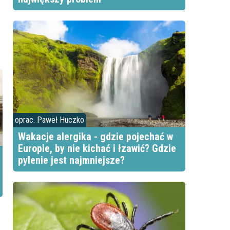
oprac. Paweł Huczko
Wakacje alergika - gdzie pojechać w
Europie, by nie kichać i łzawić? Gdzie
pylenie jest najmniejsze?