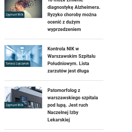
diagnostykę Alzheimera.
Ryzyko choroby można
Zygmunt Wilk
ocenić z dużym
wyprzedzeniem
Kontrola NIK w
Warszawskim Szpitalu
Południowym. Lista
Tomasz Lipczyński
zarzutów jest długa
Patomorfolog z
warszawskiego szpitala
pod lupą. Jest ruch
Zygmunt Wilk
Naczelnej Izby
Lekarskiej