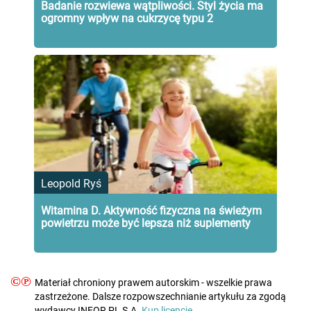
Badanie rozwiewa wątpliwości. Styl życia ma
ogromny wpływ na cukrzycę typu 2
Leopold Ryś
Witamina D. Aktywność fizyczna na świeżym
powietrzu może być lepsza niż suplementy
©℗
Materiał chroniony prawem autorskim - wszelkie prawa
zastrzeżone. Dalsze rozpowszechnianie artykułu za zgodą
wydawcy INFOR PL S.A.
Kup licencję.