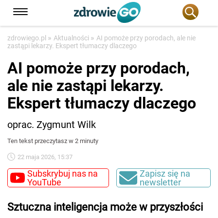
»
»
zdrowiego.pl
Aktualności
AI pomoże przy porodach, ale nie
zastąpi lekarzy. Ekspert tłumaczy dlaczego
AI pomoże przy porodach,
ale nie zastąpi lekarzy.
Ekspert tłumaczy dlaczego
oprac. Zygmunt Wilk
Ten tekst przeczytasz w 2 minuty
22 maja 2026, 15:37
Subskrybuj nas na
Zapisz się na
YouTube
newsletter
Sztuczna inteligencja może w przyszłości