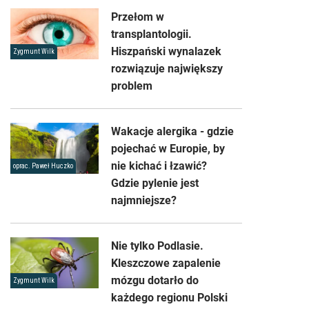
Przełom w
transplantologii.
Hiszpański wynalazek
Zygmunt Wilk
rozwiązuje największy
problem
Wakacje alergika - gdzie
pojechać w Europie, by
nie kichać i łzawić?
oprac. Paweł Huczko
Gdzie pylenie jest
najmniejsze?
Nie tylko Podlasie.
Kleszczowe zapalenie
mózgu dotarło do
Zygmunt Wilk
każdego regionu Polski