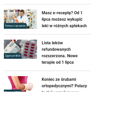
Masz e-receptę? Od 1
lipca możesz wykupić
leki w różnych aptekach
Tomasz Lipczyński
Lista leków
refundowanych
rozszerzona. Nowe
Zygmunt Wilk
terapie od 1 lipca
Koniec ze śrubami
ortopedycznymi? Polacy
testują przełomowy
Zygmunt Wilk
biomateriał