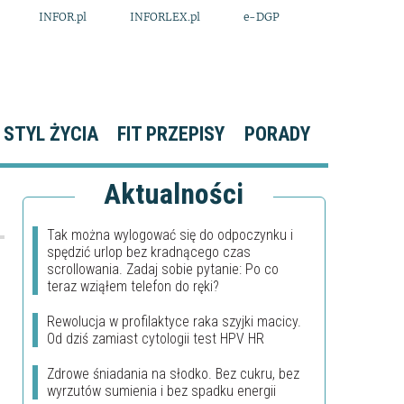
INFOR.pl
INFORLEX.pl
e-DGP
STYL ŻYCIA
FIT PRZEPISY
PORADY
Aktualności
Tak można wylogować się do odpoczynku i
spędzić urlop bez kradnącego czas
scrollowania. Zadaj sobie pytanie: Po co
teraz wziąłem telefon do ręki?
Rewolucja w profilaktyce raka szyjki macicy.
Od dziś zamiast cytologii test HPV HR
Zdrowe śniadania na słodko. Bez cukru, bez
wyrzutów sumienia i bez spadku energii