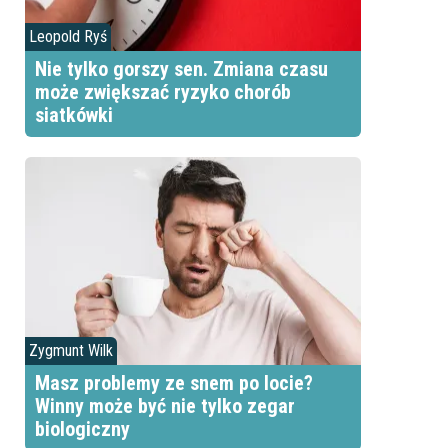
Leopold Ryś
Nie tylko gorszy sen. Zmiana czasu
może zwiększać ryzyko chorób
siatkówki
Zygmunt Wilk
Masz problemy ze snem po locie?
Winny może być nie tylko zegar
biologiczny