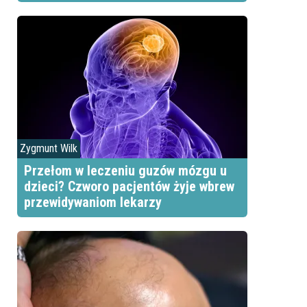
Zygmunt Wilk
Przełom w leczeniu guzów mózgu u
dzieci? Czworo pacjentów żyje wbrew
przewidywaniom lekarzy