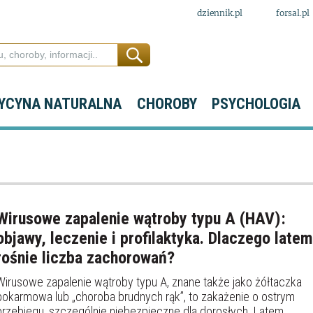
dziennik.pl
forsal.pl
YCYNA NATURALNA
CHOROBY
PSYCHOLOGIA
Wirusowe zapalenie wątroby typu A (HAV):
objawy, leczenie i profilaktyka. Dlaczego latem
rośnie liczba zachorowań?
Wirusowe zapalenie wątroby typu A, znane także jako żółtaczka
pokarmowa lub „choroba brudnych rąk”, to zakażenie o ostrym
przebiegu, szczególnie niebezpieczne dla dorosłych. Latem