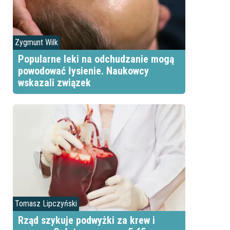
Zygmunt Wilk
Popularne leki na odchudzanie mogą
powodować łysienie. Naukowcy
wskazali związek
Tomasz Lipczyński
Rząd szykuje podwyżki za krew i