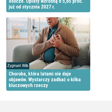
osocze. Opłaty wzrosną o 5,65 proc.
już od stycznia 2027 r.
Zygmunt Wilk
Choroba, która latami nie daje
objawów. Wystarczy zadbać o kilka
kluczowych rzeczy