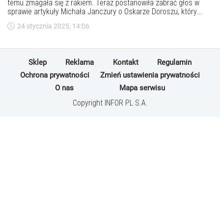
temu zmagała się z rakiem. Teraz postanowiła zabrać głos w
sprawie artykuły Michała Janczury o Oskarze Doroszu, który
oferował niesprawdzone terapie przeciwnowotworowe. Przed
24 stycznia 2025, 14:06
czym przestrzega dziennikarka?
Sklep
Reklama
Kontakt
Regulamin
Ochrona prywatności
Zmień ustawienia prywatności
O nas
Mapa serwisu
Copyright INFOR PL S.A.