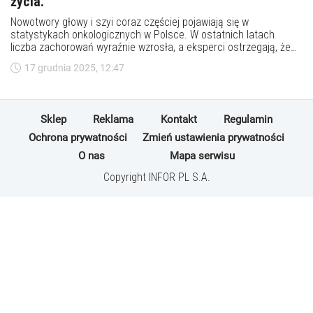
życia.
Nowotwory głowy i szyi coraz częściej pojawiają się w
statystykach onkologicznych w Polsce. W ostatnich latach
liczba zachorowań wyraźnie wzrosła, a eksperci ostrzegają, że
wiele przypadków nadal rozpoznawanych jest zbyt późno. Te
17 grudnia 2025, 12:47
choroby przez długi czas rozwijają się niemal bezobjawowo,
dlatego tak ważne jest, aby nie lekceważyć niepokojących
sygnałów i w razie potrzeby skonsultować je z lekarzem. Często
to, co bierzemy za niewinne chrząkanie czy nawracające
Sklep
Reklama
Kontakt
Regulamin
podrażnienie gardła, bywa pierwszym sygnałem, że w organizmie
dzieje się coś, czego nie warto ignorować.
Ochrona prywatności
Zmień ustawienia prywatności
O nas
Mapa serwisu
Copyright INFOR PL S.A.