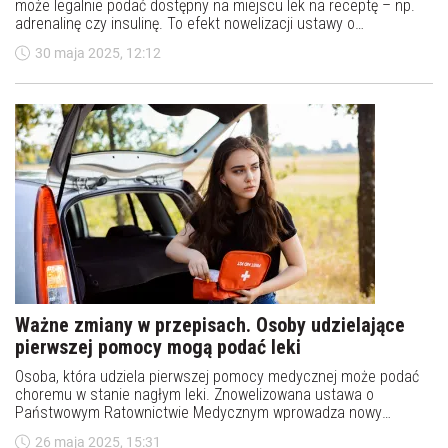
może legalnie podać dostępny na miejscu lek na receptę – np.
adrenalinę czy insulinę. To efekt nowelizacji ustawy o
Państwowym Ratownictwie Medycznym. Co dokładnie się
30 maja 2025, 12:12
zmieniło i co to oznacza dla rodziców, nauczycieli i świadków
nagłych zdarzeń?
Ważne zmiany w przepisach. Osoby udzielające
pierwszej pomocy mogą podać leki
Osoba, która udziela pierwszej pomocy medycznej może podać
choremu w stanie nagłym leki. Znowelizowana ustawa o
Państwowym Ratownictwie Medycznym wprowadza nowy
przepis. Ma on szczególnie duże znaczenie dla osób cierpiących
26 maja 2025, 15:31