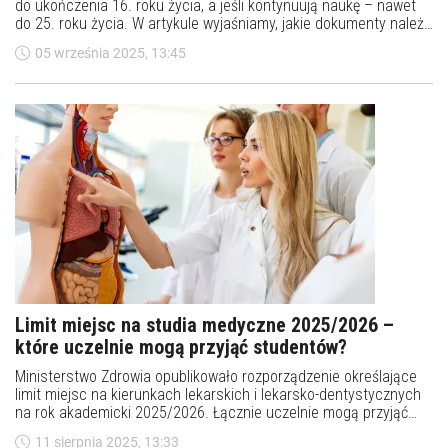
do ukończenia 16. roku życia, a jeśli kontynuują naukę – nawet
do 25. roku życia. W artykule wyjaśniamy, jakie dokumenty należy
złożyć, kiedy je dostarczyć i jakie obowiązki mają uczniowie oraz
05 września 2025, 13:45
studenci, aby nie stracić świadczenia.
Limit miejsc na studia medyczne 2025/2026 –
które uczelnie mogą przyjąć studentów?
Ministerstwo Zdrowia opublikowało rozporządzenie określające
limit miejsc na kierunkach lekarskich i lekarsko-dentystycznych
na rok akademicki 2025/2026. Łącznie uczelnie mogą przyjąć
ponad 10,5 tys. kandydatów na medycynę. Które szkoły
11 sierpnia 2025, 13:33