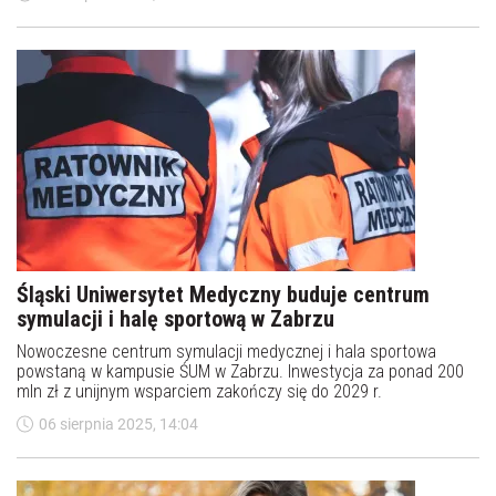
medyczne uzyskały pozytywną ocenę Polskiej Komisji
Akredytacyjnej i będą prowadzić nabór?
Śląski Uniwersytet Medyczny buduje centrum
symulacji i halę sportową w Zabrzu
Nowoczesne centrum symulacji medycznej i hala sportowa
powstaną w kampusie ŚUM w Zabrzu. Inwestycja za ponad 200
mln zł z unijnym wsparciem zakończy się do 2029 r.
06 sierpnia 2025, 14:04