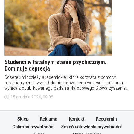
Studenci w fatalnym stanie psychicznym.
Dominuje depresja
Odsetek młodzieży akademickiej, która korzysta z pomocy
psychiatrycznej, wzrósł do nienotowanego wcześniej poziomu -
wynika z opublikowanego badania Narodowego Stowarzyszenia
Studentów Psychologii (ANEP) w Portugalii. Wynika z niego, że
15 grudnia 2024, 09:08
niemal co drugi student cierpi na depresję lub ma jej objawy.
Sklep
Reklama
Kontakt
Regulamin
Ochrona prywatności
Zmień ustawienia prywatności